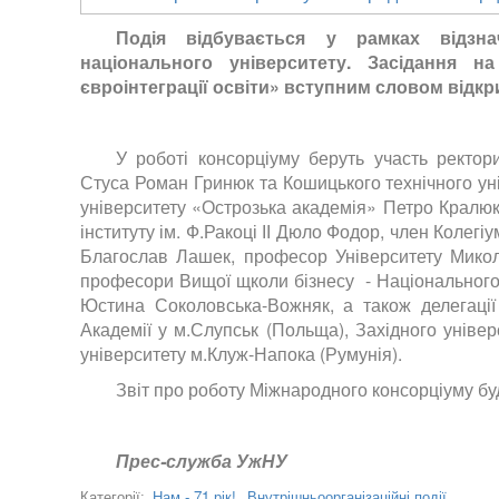
Подія відбувається у рамках відзна
національного університету. Засідання н
євроінтеграції освіти» вступним словом від
У роботі консорціуму беруть участь ректор
Стуса Роман Гринюк та Кошицького технічного ун
університету «Острозька академія» Петро Кралюк
інституту ім. Ф.Ракоці ІІ Дюло Фодор, член Колегі
Благослав Лашек, професор Університету Микол
професори Вищої щколи бізнесу - Національного 
Юстина Соколовська-Вожняк, а також делегації
Академії у м.Слупськ (Польща), Західного універ
університету м.Клуж-Напока (Румунія).
Звіт про роботу Міжнародного консорціуму бу
Прес-служба УжНУ
Нам - 71 рік!,
Внутрішньоорганізаційні події
Категорії: