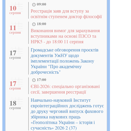
09:00
10
Реєстрація заяв для вступу за
серпня
освітнім ступенем доктор філософії
18:00
11
Виконання вимог для зарахування
серпня
вступниками на основі ПЗСО та
НРК5 - до 18:00 11 серпня
Громадське обговорення проєктів
17
документів УжНУ щодо
серпня
імплементації положень Закону
України "Про академічну
доброчесність"
17:00
17
ЄВІ-2026: спеціально організовані
серпня
сесії, завершення реєстрації
Навчально-науковий Інститут
18
євроінтеграційних досліджень готує
серпня
до друку черговий випуск фахового
збірника наукових праць
«Геополітика України – історія і
сучасність» 2026 2 (37)