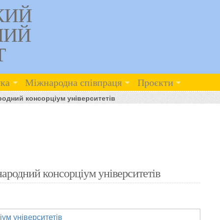
КИЙ
НИЙ
Т
ка
Міжнародна співпраця
Проєкти
одний консорціум університетів
ародний консорціум університетів