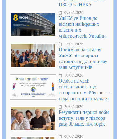
ПЗСО та НРК5
09.07.2026
УжНУ увійшов до
вісімки найкращих
класичних
університетів України
13.07.2026
Приймальна комісія
УжНУ обговорила
готовність до прийому
заяв вступників
10.07.2026
Освіта на часі:
спеціальності, що
створюють майбутнє —
педагогічний факультет
20.07.2026
Результати першої доби
вступу: заяв у півтора
раза більше, ніж торік
09.07.2026