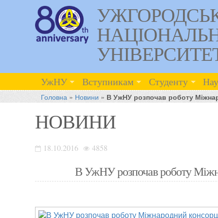
УЖГОРОДСЬ
НАЦІОНАЛЬ
УНІВЕРСИТЕ
УжНУ
Вступникам
Студенту
Нау
Головна
»
Новини
»
В УжНУ розпочав роботу Міжнар
НОВИНИ
18.10.2016
4858
В УжНУ розпочав роботу Міжн