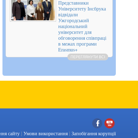
Представники
Університету Інсбрука
відвідали
Ужгородський
національний
університет для
обговорення співпраці
в межах програми
Erasmus+
ПЕРЕГЛЯНУТИ ВСІ
|
|
Facebook
YouTube
ння сайту
Умови використання
Запобігання корупції