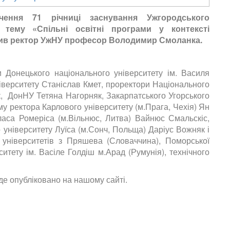
чення 71 річниці заснування Ужгородського
а тему «Спільні освітні програми у контексті
крив ректор УжНУ професор Володимир Смоланка.
и Донецького національного університету ім. Василя
іверситету Станіслав Кмет, проректори Національного
, ДонНУ Тетяна Нагорняк, Закарпатського Угорського
уму ректора Карлового університету (м.Прага, Чехія) Ян
аса Ромеріса (м.Вільнюс, Литва) Вайнюс Смальскіс,
університету Луїса (м.Сонч, Польща) Даріус Вожняк і
 університетів з Пряшева (Словаччина), Поморської
ситету ім. Васіле Голдіш м.Арад (Румунія), технічного
де опубліковано на нашому сайті.