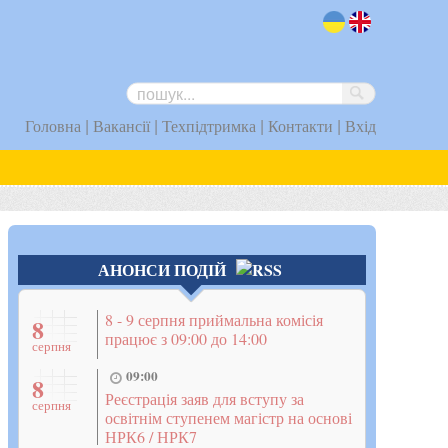
uk
en
|
|
|
|
Головна
Вакансії
Техпідтримка
Контакти
Вхід
АНОНСИ ПОДІЙ
8 - 9 серпня приймальна комісія
8
працює з 09:00 до 14:00
серпня
09:00
8
Реєстрація заяв для вступу за
серпня
освітнім ступенем магістр на основі
НРК6 / НРК7