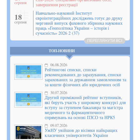
серпня
завершення реєстрації
Навчально-науковий Інститут
18
євроінтеграційних досліджень готує до друку
серпня
черговий випуск фахового збірника наукових
праць «Геополітика України – історія і
сучасність» 2026 2 (37)
ПЕРЕГЛЯНУТИ ВСІ
ТОП-НОВИНИ
06.08.2026
Рейтингові списки, списки
рекомендованих до зарахування, списки
зарахованих за державним замовленням та
за кошти фізичних або юридичних осіб
30.07.2026
Другий проміжний рейтинг вступників,
які беруть участь у широкому конкурсі для
вступу за ступенем бакалавра та магістра
медичного та фармацевтичного
спрямувань на основі ПЗСО та НРК5
09.07.2026
УжНУ увійшов до вісімки найкращих
класичних університетів України