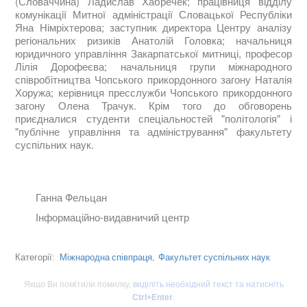
(Словаччина) Ладислав Хабречек; працівниця відділу
комунікації Митної адміністрації Словацької Республіки
Яна Німріхтерова; заступник директора Центру аналізу
регіональних ризиків Анатолій Головка; начальниця
юридичного управління Закарпатської митниці, професор
Лілія Дорофеєва; начальниця групи міжнародного
співробітництва Чопського прикордонного загону Наталія
Хоружа; керівниця пресслужби Чопського прикордонного
загону Олена Трачук. Крім того до обговорень
приєдналися студенти спеціальностей "політологія" і
"публічне управління та адміністрування" факультету
суспільних наук.
Ганна Фельцан
Інформаційно-видавничий центр
Міжнародна співпраця,
Факультет суспільних наук
Категорії:
Якщо Ви помітили помилку,
виділіть необхідний текст та натисніть
Ctrl+Enter
.