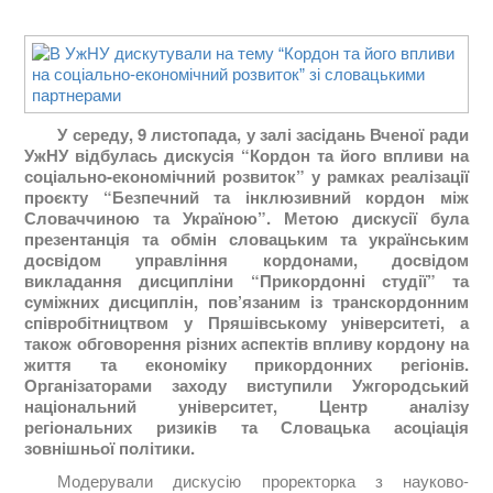
У середу, 9 листопада, у залі засідань Вченої ради
УжНУ відбулась дискусія “Кордон та його впливи на
соціально-економічний розвиток” у рамках реалізації
проєкту “Безпечний та інклюзивний кордон між
Словаччиною та Україною”. Метою дискусії була
презентанція та обмін словацьким та українським
досвідом управління кордонами, досвідом
викладання дисципліни “Прикордонні студії” та
суміжних дисциплін, пов’язаним із транскордонним
співробітництвом у Пряшівському університеті, а
також обговорення різних аспектів впливу кордону на
життя та економіку прикордонних регіонів.
Організаторами заходу виступили Ужгородський
національний університет, Центр аналізу
регіональних ризиків та Словацька асоціація
зовнішньої політики.
Модерували дискусію проректорка з науково-