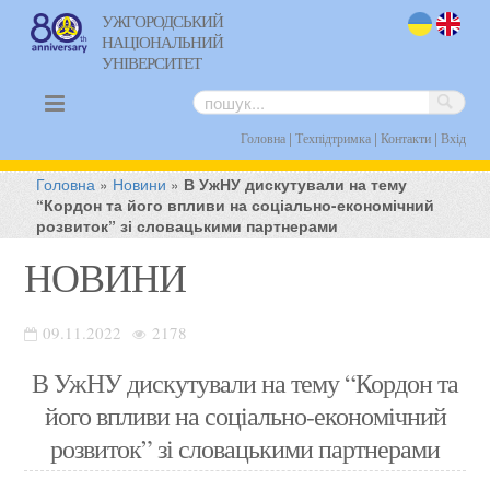
УЖГОРОДСЬКИЙ
НАЦІОНАЛЬНИЙ
uk
en
УНІВЕРСИТЕТ
|
|
|
Головна
Техпідтримка
Контакти
Вхід
Головна
»
Новини
»
В УжНУ дискутували на тему
“Кордон та його впливи на соціально-економічний
розвиток” зі словацькими партнерами
НОВИНИ
09.11.2022
2178
В УжНУ дискутували на тему “Кордон та
його впливи на соціально-економічний
розвиток” зі словацькими партнерами