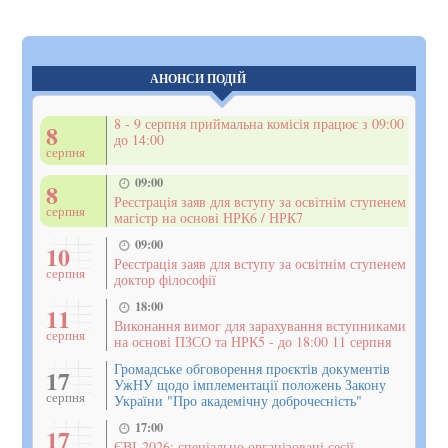
АНОНСИ ПОДІЙ
8 - 9 серпня приймальна комісія працює з 09:00
8
до 14:00
серпня
09:00
8
Реєстрація заяв для вступу за освітнім ступенем
серпня
магістр на основі НРК6 / НРК7
09:00
10
Реєстрація заяв для вступу за освітнім ступенем
серпня
доктор філософії
18:00
11
Виконання вимог для зарахування вступниками
серпня
на основі ПЗСО та НРК5 - до 18:00 11 серпня
Громадське обговорення проєктів документів
17
УжНУ щодо імплементації положень Закону
серпня
України "Про академічну доброчесність"
17:00
17
ЄВІ-2026: спеціально організовані сесії,