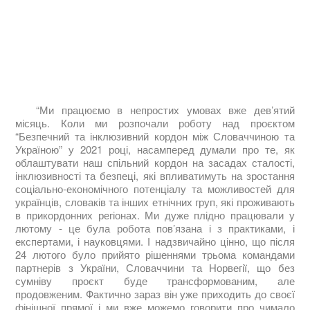
“Ми працюємо в непростих умовах вже дев’ятий
місяць. Коли ми розпочали роботу над проєктом
“Безпечний та інклюзивний кордон між Словаччиною та
Україною” у 2021 році, насамперед думали про те, як
облаштувати наш спільний кордон на засадах сталості,
інклюзивності та безпеці, які впливатимуть на зростання
соціально-економічного потенціалу та можливостей для
українців, словаків та інших етнічних груп, які проживають
в прикордонних регіонах. Ми дуже плідно працювали у
лютому - це була робота пов’язана і з практиками, і
експертами, і науковцями. І надзвичайно цінно, що після
24 лютого було прийято рішеннями трьома командами
партнерів з України, Словаччини та Норвегії, що без
сумніву проєкт буде трансформованим, але
продовженим. Фактично зараз він уже приходить до своєї
фінішної прямої і ми вже можемо говорити про чимало