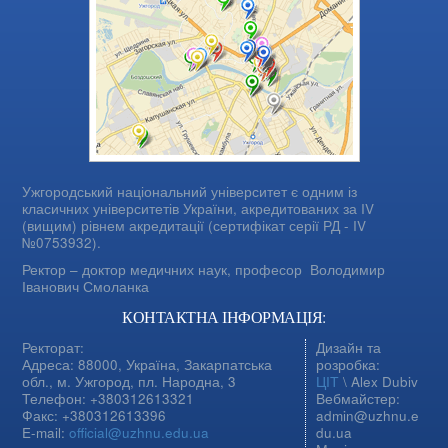
Ужгородський національний університет є одним із
класичних університетів України, акредитованих за IV
(вищим) рівнем акредитації (сертифікат серії РД - IV
№0753932).
Ректор – доктор медичних наук, професор
Володимир
Іванович Смоланка
КОНТАКТНА ІНФОРМАЦІЯ:
Ректорат:
Дизайн та
Адреса: 88000, Україна, Закарпатська
розробка:
обл., м. Ужгород, пл. Народна, 3
ЦІТ
\ Alex Dubiv
Телефон: +380312613321
Вебмайстер:
Факс: +380312613396
admin@uzhnu.e
E-mail:
official@uzhnu.edu.ua
du.ua