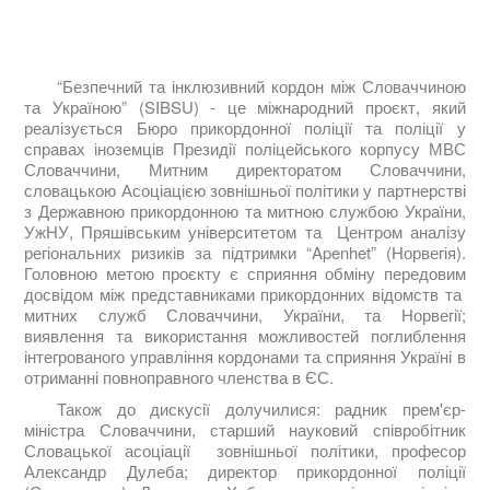
“Безпечний та інклюзивний кордон між Словаччиною
та Україною” (SIBSU) - це міжнародний проєкт, який
реалізується Бюро прикордонної поліції та поліції у
справах іноземців Президії поліцейського корпусу МВС
Словаччини, Митним директоратом Словаччини,
словацькою Асоціацією зовнішньої політики у партнерстві
з Державною прикордонною та митною службою України,
УжНУ, Пряшівським університетом та Центром аналізу
регіональних ризиків за підтримки “Apenhet” (Норвегія).
Головною метою проєкту є сприяння обміну передовим
досвідом між представниками прикордонних відомств та
митних служб Словаччини, України, та Норвегії;
виявлення та використання можливостей поглиблення
інтегрованого управління кордонами та сприяння Україні в
отриманні повноправного членства в ЄС.
Також до дискусії долучилися: радник прем'єр-
міністра Словаччини, старший науковий співробітник
Словацької асоціації зовнішньої політики, професор
Александр Дулеба; директор прикордонної поліції