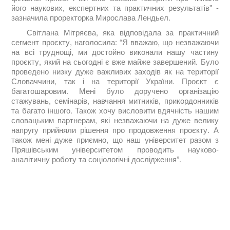
його наукових, експертних та практичних результатів" -
зазначила проректорка Мирослава Лендьел.
Світлана Мітряєва, яка відповідала за практичний
сегмент проєкту, наголосила: “Я вважаю, що незважаючи
на всі труднощі, ми достойно виконали нашу частину
проєкту, який на сьогодні є вже майже завершений. Було
проведено низку дуже важливих заходів як на території
Словаччини, так і на території України. Проєкт є
багатошаровим. Мені було доручено організацію
стажувань, семінарів, навчання митників, прикордонників
та багато іншого. Також хочу висловити вдячність нашим
словацьким партнерам, які незважаючи на дуже велику
напругу прийняли рішення про продовження проєкту. А
також мені дуже приємно, що наш університет разом з
Пряшівським університетом проводить науково-
аналітичну роботу та соціологічні дослідження”.