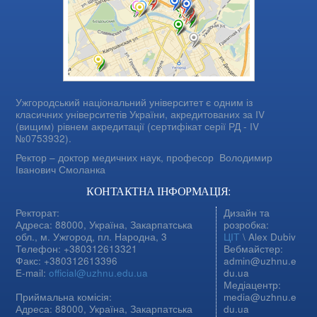
Ужгородський національний університет є одним із
класичних університетів України, акредитованих за IV
(вищим) рівнем акредитації (сертифікат серії РД - IV
№0753932).
Ректор – доктор медичних наук, професор
Володимир
Іванович Смоланка
КОНТАКТНА ІНФОРМАЦІЯ:
Ректорат:
Дизайн та
Адреса: 88000, Україна, Закарпатська
розробка:
обл., м. Ужгород, пл. Народна, 3
ЦІТ
\ Alex Dubiv
Телефон: +380312613321
Вебмайстер:
Факс: +380312613396
admin@uzhnu.e
E-mail:
official@uzhnu.edu.ua
du.ua
Медіацентр:
Приймальна комісія:
media@uzhnu.e
Адреса: 88000, Україна, Закарпатська
du.ua