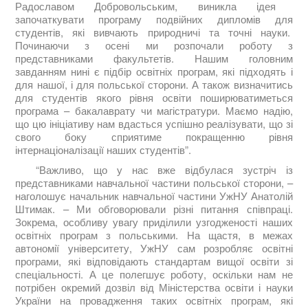
Радославом Добровольським, виникла ідея
започаткувати програму подвійних дипломів для
студентів, які вивчають природничі та точні науки.
Починаючи з осені ми розпочали роботу з
представниками факультетів. Нашим головним
завданням нині є підбір освітніх програм, які підходять і
для нашої, і для польської сторони. А також визначитись
для студентів якого рівня освіти поширюватиметься
програма – бакалаврату чи магістратури. Маємо надію,
що цю ініціативу нам вдасться успішно реалізувати, що зі
свого боку сприятиме покращенню рівня
інтернаціоналізації наших студентів”.
“Важливо, що у нас вже відбулася зустріч із
представниками навчальної частини польської сторони, –
наголошує начальник навчальної частини УжНУ Анатолій
Штимак. – Ми обговорювали різні питання співпраці.
Зокрема, особливу увагу приділили узгодженості наших
освітніх програм з польськими. На щастя, в межах
автономії університету, УжНУ сам розробляє освітні
програми, які відповідають стандартам вищої освіти зі
спеціальності. А це полегшує роботу, оскільки нам не
потрібен окремий дозвіл від Міністерства освіти і науки
України на провадження таких освітніх програм, які