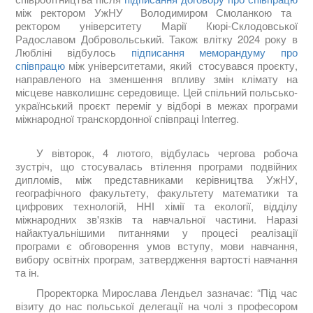
між ректором УжНУ Володимиром Смоланкою та
ректором університету Марії Кюрі-Склодовської
Радославом Добровольський. Також влітку 2024 року в
Любліні відбулось
підписання меморандуму про
співпрацю
між університетами, який стосувався проєкту,
направленого на зменшення впливу змін клімату на
місцеве навколишнє середовище. Цей спільний польсько-
український проєкт переміг у відборі в межах програми
міжнародної транскордонної співпраці Interreg.
У вівторок, 4 лютого, відбулась чергова робоча
зустріч, що стосувалась втілення програми подвійних
дипломів, між представниками керівництва УжНУ,
географічного факультету, факультету математики та
цифрових технологій, ННІ хімії та екології, відділу
міжнародних зв'язків та навчальної частини. Наразі
найактуальнішими питаннями у процесі реалізації
програми є обговорення умов вступу, мови навчання,
вибору освітніх програм, затвердження вартості навчання
та ін.
Проректорка Мирослава Лендьел зазначає: “Під час
візиту до нас польської делегації на чолі з професором