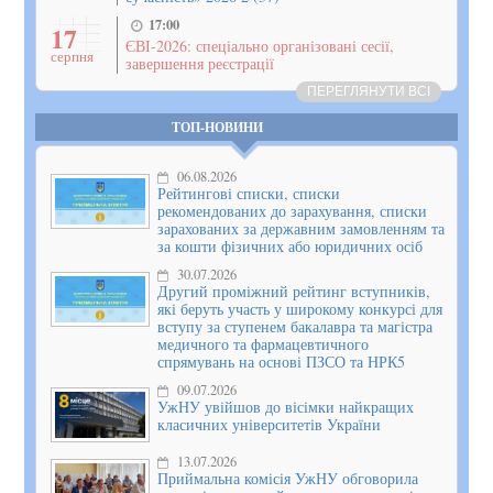
17:00
17
ЄВІ-2026: спеціально організовані сесії,
серпня
завершення реєстрації
ПЕРЕГЛЯНУТИ ВСІ
ТОП-НОВИНИ
06.08.2026
Рейтингові списки, списки
рекомендованих до зарахування, списки
зарахованих за державним замовленням та
за кошти фізичних або юридичних осіб
30.07.2026
Другий проміжний рейтинг вступників,
які беруть участь у широкому конкурсі для
вступу за ступенем бакалавра та магістра
медичного та фармацевтичного
спрямувань на основі ПЗСО та НРК5
09.07.2026
УжНУ увійшов до вісімки найкращих
класичних університетів України
13.07.2026
Приймальна комісія УжНУ обговорила