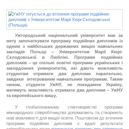
Ужгородський національний університет має за
мету започаткувати програму подвійних дипломів із
одним з найбільших державних вищих навчальних
закладів Польщі – Університетом Марії Кюрі-
Склодовської в Любліні. Програми подвійних
дипломів – це спільні освітні програми українських і
закордонних університетів, які дають можливість
студентам отримати два дипломи паралельно,
завдяки інтегрованим навчальним програмам. Таким
чином, студенти УжНУ, не покидаючи Україну,
матимуть можливість отримати два дипломи – УжНУ
та європейського вишу.
У глобалізованому співтоваристві програми
міжнародного співробітництва допомагають та створюють
нові можливості для вищої освіти. Поштовхом до втілення
програми подвійних дипломів є вдалі результати
співробітництва після
підписання договору про співпрацю