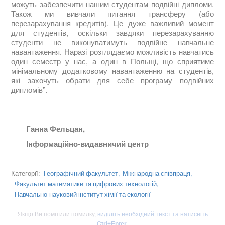
можуть забезпечити нашим студентам подвійні дипломи.
Також ми вивчали питання трансферу (або
перезарахування кредитів). Це дуже важливий момент
для студентів, оскільки завдяки перезарахуванню
студенти не виконуватимуть подвійне навчальне
навантаження. Наразі розглядаємо можливість навчатись
один семестр у нас, а один в Польщі, що сприятиме
мінімальному додатковому навантаженню на студентів,
які захочуть обрати для себе програму подвійних
дипломів”.
Ганна Фельцан,
Інформаційно-видавничий центр
Географічний факультет,
Міжнародна співпраця,
Категорії:
Факультет математики та цифрових технологій,
Навчально-науковий інститут хімії та екології
Якщо Ви помітили помилку,
виділіть необхідний текст та натисніть
Ctrl+Enter
.