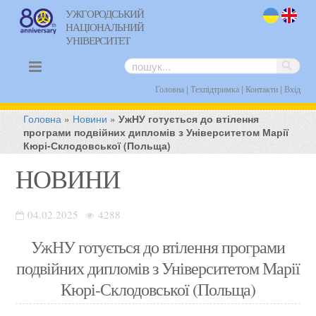
УЖГОРОДСЬКИЙ
НАЦІОНАЛЬНИЙ
uk
en
УНІВЕРСИТЕТ
|
|
|
Головна
Техпідтримка
Контакти
Вхід
Головна
»
Новини
»
УжНУ готується до втілення
програми подвійних дипломів з Університетом Марії
Кюрі-Склодовської (Польща)
НОВИНИ
04.02.2025
4288
УжНУ готується до втілення програми
подвійних дипломів з Університетом Марії
Кюрі-Склодовської (Польща)