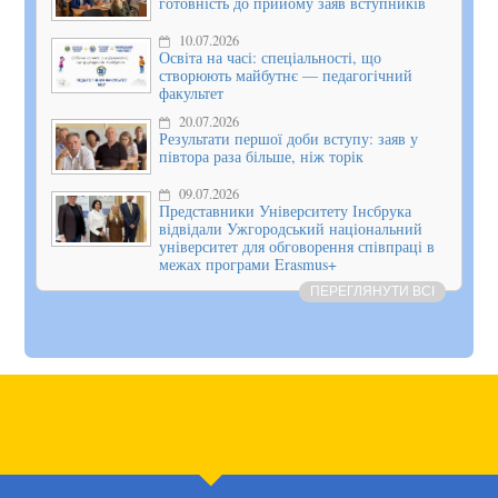
готовність до прийому заяв вступників
10.07.2026
Освіта на часі: спеціальності, що
створюють майбутнє — педагогічний
факультет
20.07.2026
Результати першої доби вступу: заяв у
півтора раза більше, ніж торік
09.07.2026
Представники Університету Інсбрука
відвідали Ужгородський національний
університет для обговорення співпраці в
межах програми Erasmus+
ПЕРЕГЛЯНУТИ ВСІ