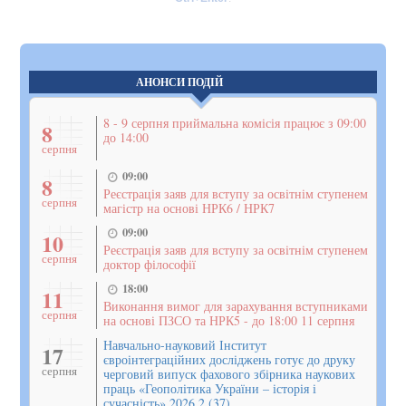
АНОНСИ ПОДІЙ
8 - 9 серпня приймальна комісія працює з 09:00
8
до 14:00
серпня
09:00
8
Реєстрація заяв для вступу за освітнім ступенем
серпня
магістр на основі НРК6 / НРК7
09:00
10
Реєстрація заяв для вступу за освітнім ступенем
серпня
доктор філософії
18:00
11
Виконання вимог для зарахування вступниками
серпня
на основі ПЗСО та НРК5 - до 18:00 11 серпня
Навчально-науковий Інститут
17
євроінтеграційних досліджень готує до друку
серпня
черговий випуск фахового збірника наукових
праць «Геополітика України – історія і
сучасність» 2026 2 (37)