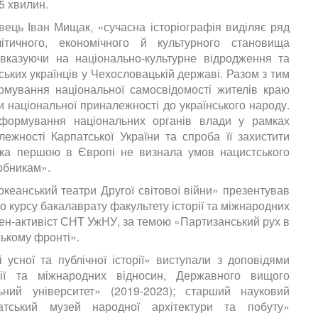
5 хвилин.
вець Іван Мищак, «сучасна історіографія виділяє ряд
літичного, економічного й культурного становища
 вказуючи на національно-культурне відродження та
ьких українців у Чехословацькій державі. Разом з тим
рмування національної самосвідомості жителів краю
ми національної приналежності до українського народу.
 формування національних органів влади у рамках
ежності Карпатської України та спроба її захистити
 яка першою в Європі не визнала умов нацистського
арбникам».
оокеанський театри Другої світової війни» презентував
о курсу бакалаврату факультету історії та міжнародних
член-активіст СНТ УжНУ, за темою «Партизанський рух в
ському фронті».
і усної та публічної історії» виступали з доповідями
рії та міжнародних відносин, Державного вищого
ьний університет» (2019-2023); старший науковий
патський музей народної архітектури та побуту»