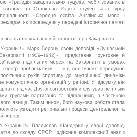
ою «Трагедія закарпатських гуцулів, мобілізованих в
 світову» та Станіслав Рошко, студент 4-го курсу
спеціальності «Середня освіта. Англійська мова і
рекладач як посередник у передачі історичної пам'яті
ювань стосувалася військової історії Закарпаття.
я України-1» Марк Верон
у своїй доповіді «Оунівський
Закарпатті (1939–1942)» представив ґрунтовне й
раїнських підпільних мереж на Закарпатті в умовах
й спектр проблематики — від політичних передумов
о-політичних рухів спротиву до внутрішньої динаміки
е комуністичних організацій у регіоні. У підсумку він
патті під час Другої світової війни слугував не тільки
ми групами партизанів та підпільників, а частиною
вого явища. Таким чином, його наукова робота стала
воляють узгодити регіональні процеси Центральної та
ий період.
для України-2» Владислав Шандерик у своїй доповіді
рпаття до складу СРСР» здійснив комплексний аналіз