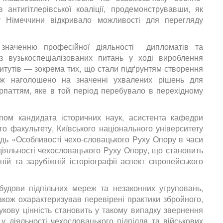
 антигітлерівської коаліції, продемонструвавши, як
у Німеччини відкривало можливості для перегляду
.
 значенню професійної діяльності дипломатів та
 із вузькоспеціалізованих питань у ході вироблення
титутів — зокрема тих, що стали підґрунтям створення
кож наголошено на значенні ухвалених рішень для
рпаттям, яке в той період перебувало в перехідному
пом кандидата історичних наук, асистента кафедри
ого факультету, Київського національного університету
ідь «Особливості чехо-словацького Руху Опору в часи
діяльності чехословацького Руху Опору, що становить
ій та зарубіжній історіографії аспект європейського
будови підпільних мереж та незаконних угруповань,
 також охарактеризував перевірені практики збройного,
укову цінність становить у такому випадку звернення
 у діяльності чехословацького підпілля та військових