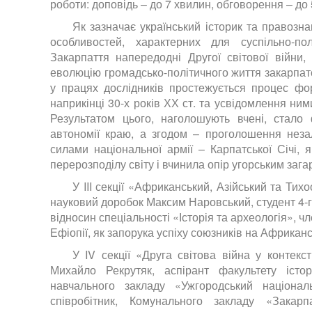
роботи: доповідь – до 7 хвилин, обговорення – до 
Як зазначає український історик та правозна
особливостей, характерних для суспільно-по
Закарпаття напередодні Другої світової війни,
еволюцію громадсько-політичного життя закарпатс
у працях дослідників простежується процес фо
наприкінці 30-х років ХХ ст. та усвідомлення ни
Результатом цього, наголошують вчені, стало
автономії краю, а згодом – проголошення незал
силами національної армії – Карпатської Січі,
перерозподілу світу і вчинила опір угорським заг
У III секції «Африканський, Азійський та Тих
науковий доробок Максим Наровський, студент 4-г
відносин спеціальності «Історія та археологія», 
Ефіопії, як запорука успіху союзників на Африкан
У IV секції «Друга світова війна у контекст
Михайло Рекрутяк, аспірант факультету істо
навчального закладу «Ужгородський націонал
співробітник, Комунального закладу «Закар