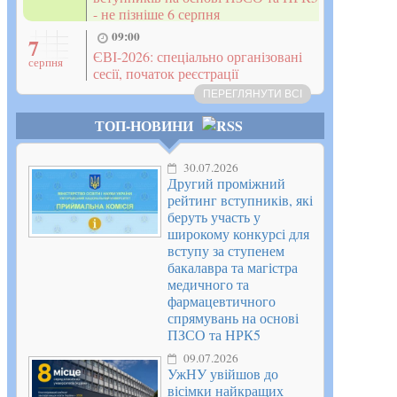
- не пізніше 6 серпня
09:00
7
ЄВІ-2026: спеціально організовані
серпня
сесії, початок реєстрації
ПЕРЕГЛЯНУТИ ВСІ
ТОП-НОВИНИ
30.07.2026
Другий проміжний
рейтинг вступників, які
беруть участь у
широкому конкурсі для
вступу за ступенем
бакалавра та магістра
медичного та
фармацевтичного
спрямувань на основі
ПЗСО та НРК5
09.07.2026
УжНУ увійшов до
вісімки найкращих