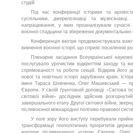
студій.
Під час конференції історики та архівісти
суспільники, джерелознавці та музеєзнавці,
напрацювання, у яких проаналізували сучасні т
воєнної спадщини та збереженні документальних 
Конференція вкотре продемонструвала важлив
вивчення воєнної історії, що сприяє посиленню ро
Пленарне засідання Всеукраїнської наукової
послугувало урочистим відкриттям заходу та ви
спрямованості та роботи секцій. Відкрив його д
нової та новітньої історії зарубіжних країн, іст
імені Тараса Шевченка, Олег Машевський — пров
Європи. У своїй ґрунтовній доповіді «Світова п
світової війни» дослідник здійснив розгорнут
завершального етапу Другої світової війни, звер
післявоєнної міжнародної політико-правової сист
У полі зору його виступу перебували прийн
трансформації геополітичних пріоритетів держав,
контури післявоєнного устрою Європи. Олег