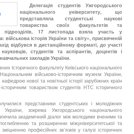
Делегація студентів Ужгородського
національного університету, що
представляла студентські наукові
товариства своїх факультетів та
их підрозділів, 17 листопада взяла участь у
a: військова історія України та світу», присвяченій
ахід відбувся в дистанційному форматі, до участі
ауковців, студентів та аспірантів, доцентів і
 навчальних закладів України.
них Історичного факультету Київського національного
Національним військово-історичним музеєм України,
 кафедрою нової та новітньої історії зарубіжних країн
-історичним товариством студентів НТС історичного
лучилися представники студентських і молодіжних
в України, зокрема Ужгородського національного
езпечила академічний діалог між молодими вченими та
 поглибленню та розширенню міжуніверситетської та
а зміцненню професійних зв’язків у галузі історичних