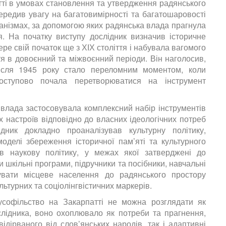
тті в умовах становлення та утвердження радянського
середив увагу на багатовимірності та багатошаровості
анізмах, за допомогою яких радянська влада прагнула
я. На початку виступу дослідник визначив історичне
ере свій початок ще з ХІХ століття і набувала вагомого
тя в довоєнний та міжвоєнний періоди. Він наголосив,
ісля 1945 року стало переломним моментом, коли
поступово почала перетворюватися на інструмент
 влада застосовувала комплексний набір інструментів
 настроїв відповідно до власних ідеологічних потреб
дник докладно проаналізував культурну політику,
оделі збереження історичної пам’яті та культурного
ув наукову політику, у межах якої затверджені до
 шкільні програми, підручники та посібники, навчальні
увати місцеве населення до радянського простору
ультурних та соціолінгвістичних маркерів.
усофільство на Закарпатті не можна розглядати як
лідника, воно охоплювало як потреби та прагнення,
відірваного від слов’янських народів, так і адаптивні