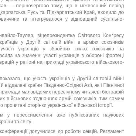
жав — першочергово тому, що в міжвоєнний період
дкарпатська Русь та Підкарпатський Край, входило до
оваччини та інтегрувалося у відповідний суспільно-
вайло-Таулер, віцепрезидентка Світового Конґресу
раїнців у Другій світовій війні в арміях союзників
 участі українців у збройних силах союзників на
сила на значенні участі українців в обороні фортеці
рацій у регіоні на прикладі українського військового-
оказала, що участь українців у Другій світовій війні
віддалені країни Південно-Східної Азії, як і Північної
 приклади маловідомих пересічному читачеві біографій
зних військових з'єднаннях армій союзників, тим самим
прочитані сторінки української військової історії.
ом у переосимслення вже публікованих наукових
раїни та світу.
конференції долучилися до роботи секцій. Регламент