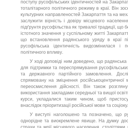
поступу русофільських ідентичностей на Закарпа
тоталітарного політичного режиму в краї. Він зо
культурних направленостей Закарпаття та на мех
заслужити вірність і довіру місцевого населенн
підґрунтя русофільства як тривалої традиції, що б
істотного значення у суспільному житті Закарпат
що встановлення радянського уряду в краї п
русофільська ідентичність видозмінилася і 
політичного впливу.
У ході доповіді ним доведено, що радянська
для підтримки та переспрямування русофільських
та державного партійного замовлення. Дослі
спрямовану на зміцнення російськоцентричної м
переосмислення дійсності. Він також розглян
використання закладами середньої та вищої освіти
курси, укладалися таким чином, щоб пристос
внаслідок пріоритизації російської мови та соціок
У виступі наголошено та позначено, що р
однорідне та виокремлене явище. На думку дос
страхи та мрії місцевого населення, століттями 