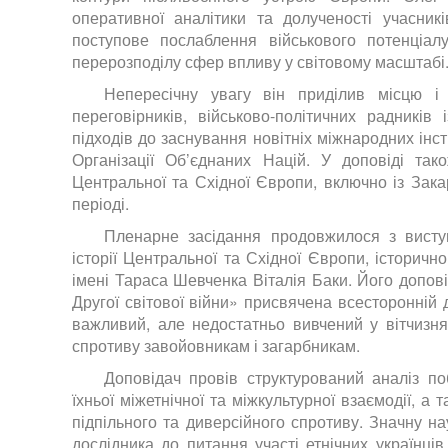
оперативної аналітики та долученості учасників
поступове послаблення військового потенціал
перерозподілу сфер впливу у світовому масштабі
Непересічну увагу він приділив місцю і
переговірників, військово-політичних радників
підходів до заснування новітніх міжнародних інс
Організації Об’єднаних Націй. У доповіді та
Центральної та Східної Європи, включно із Зака
періоді.
Пленарне засідання продовжилося з висту
історії Центральної та Східної Європи, історичн
імені Тараса Шевченка Віталія Баки. Його допов
Другої світової війни» присвячена всесторонній 
важливий, але недостатньо вивчений у вітчизнян
спротиву завойовникам і загарбникам.
Доповідач провів структурований аналіз по
їхньої міжетнічної та міжкультурної взаємодії, а
підпільного та диверсійного спротиву. Значну на
дослідника до питання участі етнічних українців