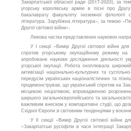
Закарпатської обласної ради (2017-2023), за тем
угорську королівську армію в пісні про Другу
бакалаврату факультету іноземної філології 
література. Зарубіжна література», за темою «Пе
Другої світової війни».
Левова частка представлених наукових напрац
У І секції «Вимір Другої світової війни дл
спротив угорському окупаційному режиму на 
апробоване наукове дослідження діяльності ук
угорської окупації. Робота охоплювала широки
активізації національно-культурних та суспільн
передусім українських націоналістичних та пізніш
продемонстрував, що український спротив на Закар
місцевою ініціативою, впровадженою розрізнени
ширшого загальноєвропейського та загальносвіто
важливим внеском у компаративні студії, що доз
Східної Європи зі світовими тенденціями у воєнн
У ІІ секції «Вимір Другої світової війни 
«Закарпатські русофіли в часи інтеграції Зака