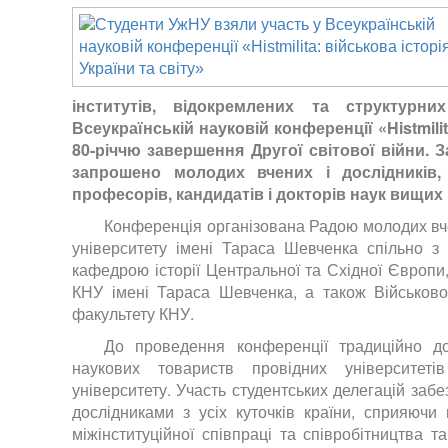
інститутів, відокремлених та структурн
Всеукраїнській науковій конференції «Histmilit
80-річчю завершення Другої світової війни. З
запрошено молодих вчених і дослідників, н
професорів, кандидатів і докторів наук вищих
Конференція організована Радою молодих вче
університету імені Тараса Шевченка спільно з 
кафедрою історії Центральної та Східної Європи,
КНУ імені Тараса Шевченка, а також Військово
факультету КНУ.
До проведення конференції традиційно до
наукових товариств провідних університеті
університету. Участь студентських делегацій заб
дослідниками з усіх куточків країни, сприяючи
міжінституційної співпраці та співробітництва т