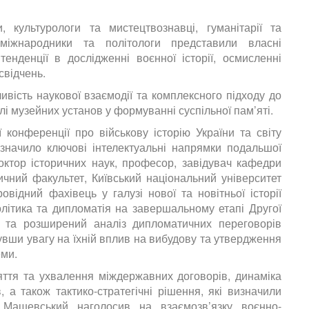
, культурологи та мистецтвознавці, гуманітарії та
 міжнародники та політологи представили власні
енденції в дослідженні воєнної історії, осмисленні
свідчень.
ість наукової взаємодії та комплексного підходу до
лі музейних установ у формуванні суспільної пам’яті.
 конференції про військову історію України та світу
значило ключові інтелектуальні напрямки подальшої
октор історичних наук, професор, завідувач кафедри
оричний факультет, Київський національний університет
ідний фахівець у галузі нової та новітньої історії
олітика та дипломатія на завершальному етапі Другої
ий та розширений аналіз дипломатичних переговорів
нувши увагу на їхній вплив на вибудову та утвердження
еми.
яття та ухвалення міждержавних договорів, динаміка
 а також тактико-стратегічні рішення, які визначили
 Машевський наголосив на взаємозв’язку воєнно-