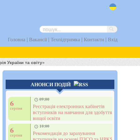
uk
|
|
|
|
Головна
Вакансії
Техпідтримка
Контакти
Вхід
ія України та світу»
АНОНСИ ПОДІЙ
09:00
6
Реєстрація електронних кабінетів
серпня
вступників на навчання для здобуття
вищої освіти
10:00
6
Рекомендація до зарахування
серпня
вступників на основі ПЗСО та НРК5