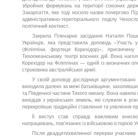
збройних формувань на території союзних дер
Закарпаття, яке тоді носило назви почергово Пі
адміністративно-територіального поділу Чехосл
політичний контекст.
Закрила Пленарне засідання Наталія Поши
Українців, яка представила доповідь «Участь ук
(Філіппіни, фортеця Корехідор)», присвячену
Тихоокеанському театрі воєнних дій. Вона наголо
Корехідор на Філіппінах — одній із визначних опе
строковика австралійської армії.
У своїй доповіді дослідниця аргументовано п
виходила далеко за межі батьківщини, захопивши й 
та Південної частини Тихого океану. Вона навела
вихідців з українських земель, які служили в рі
перекроївши традиційні ставлення та уявлення про 
Її виступ став справді важливим внеск
напрацювань, пов’язаних із військовою історією Ук
Після двадцятихвилинної перерви учасники 