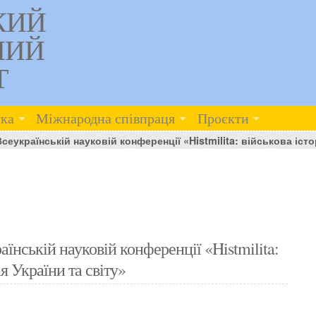
КИЙ
НИЙ
Т
ка
Міжнародна співпраця
Проєкти
еукраїнській науковій конференції «Histmilita: військова істор
їнській науковій конференції «Histmilita:
ія України та світу»