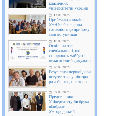
класичних
університетів України
13.07.2026
Приймальна комісія
УжНУ обговорила
готовність до прийому
заяв вступників
10.07.2026
Освіта на часі:
спеціальності, що
створюють майбутнє —
педагогічний факультет
20.07.2026
Результати першої доби
вступу: заяв у півтора
раза більше, ніж торік
09.07.2026
Представники
Університету Інсбрука
відвідали
Ужгородський