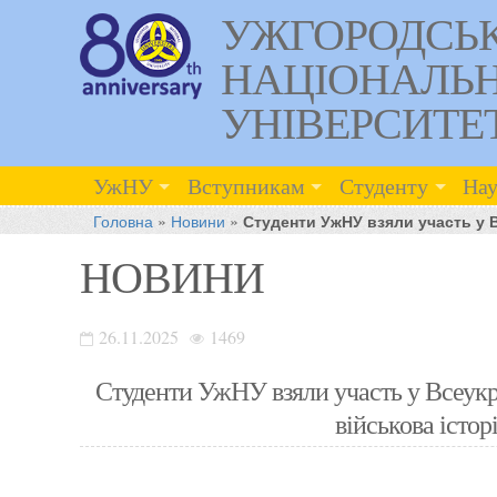
УЖГОРОДСЬ
НАЦІОНАЛЬ
УНІВЕРСИТЕ
УжНУ
Вступникам
Студенту
Нау
Головна
»
Новини
»
Студенти УжНУ взяли участь у Вс
НОВИНИ
26.11.2025
1469
Студенти УжНУ взяли участь у Всеукра
військова істор