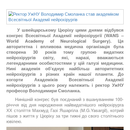
У швейцарському Цюріху цими днями відбувся
конгрес Всесвітньої Академії нейрохірургії (WANS –
World Academy of Neurological Surgery). Ця
авторитетна і впливова медична організація була
створена 30 років тому групою видатних
нейрохірургів світу, які, наразі, вважаються
легендарними особистостями у цій галузі медицини.
Нині академія об’єднує найбільш авторитетних
нейрохірургів з різних країн нашої планети. До
когорти Академіків Всесвітньої Академії
нейрохірургів з цього року належить і ректор УжНУ
професор Володимири Смоланка.
Нинішній конгрес був поєднаний з вшануванням 100-
річччя від дня народження найвидатнішого нейрохірурга
ХХ століття Махмуд Газі Яшаргіла (M.G.Yasargil), котрий
пішов з життя у Цюріху за три тижні до свого столітнього
ювілею.