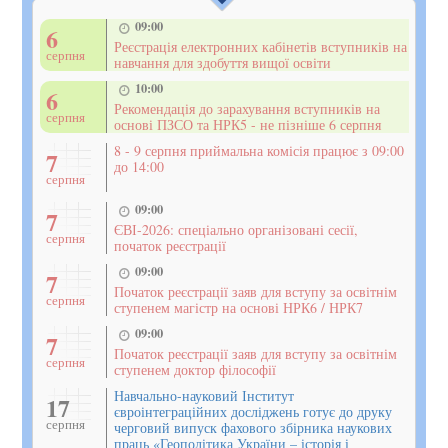
09:00
6
Реєстрація електронних кабінетів вступників на
серпня
навчання для здобуття вищої освіти
10:00
6
Рекомендація до зарахування вступників на
серпня
основі ПЗСО та НРК5 - не пізніше 6 серпня
8 - 9 серпня приймальна комісія працює з 09:00
7
до 14:00
серпня
09:00
7
ЄВІ-2026: спеціально організовані сесії,
серпня
початок реєстрації
09:00
7
Початок реєстрації заяв для вступу за освітнім
серпня
ступенем магістр на основі НРК6 / НРК7
09:00
7
Початок реєстрації заяв для вступу за освітнім
серпня
ступенем доктор філософії
Навчально-науковий Інститут
17
євроінтеграційних досліджень готує до друку
серпня
черговий випуск фахового збірника наукових
праць «Геополітика України – історія і