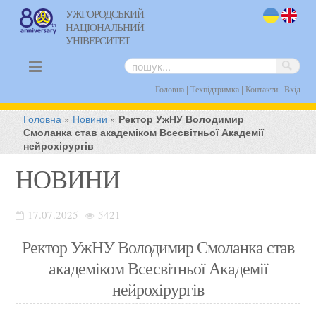
УЖГОРОДСЬКИЙ
НАЦІОНАЛЬНИЙ
uk
en
УНІВЕРСИТЕТ
|
|
|
Головна
Техпідтримка
Контакти
Вхід
Головна
»
Новини
»
Ректор УжНУ Володимир
Смоланка став академіком Всесвітньої Академії
нейрохірургів
НОВИНИ
17.07.2025
5421
Ректор УжНУ Володимир Смоланка став
академіком Всесвітньої Академії
нейрохірургів