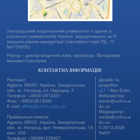
Ужгородський національний університет є одним із
класичних університетів України, акредитованих за IV
(вищим) рівнем акредитації (сертифікат серії РД - IV
№0753932).
Ректор – доктор медичних наук, професор
Володимир
Іванович Смоланка
КОНТАКТНА ІНФОРМАЦІЯ:
Ректорат:
Дизайн та
Адреса: 88000, Україна, Закарпатська
розробка:
обл., м. Ужгород, пл. Народна, 3
ЦІТ
\ Alex Dubiv
Телефон: +380312613321
Вебмайстер:
Факс: +380312613396
admin@uzhnu.e
E-mail:
official@uzhnu.edu.ua
du.ua
Медіацентр:
Приймальна комісія:
media@uzhnu.e
Адреса: 88000, Україна, Закарпатська
du.ua
обл., м. Ужгород, вул. Університетська, 14,
© 2013-2026
кімн. 228
УжНУ
Телефон: +380961238967,