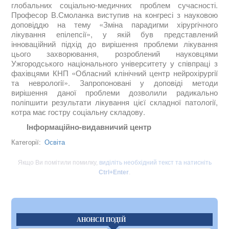
глобальних соціально-медичних проблем сучасності.
Професор В.Смоланка виступив на конгресі з науковою
доповіддю на тему «Зміна парадигми хірургічного
лікування епілепсії», у якій був представлений
інноваційний підхід до вирішення проблеми лікування
цього захворювання, розроблений науковцями
Ужгородського національного університету у співпраці з
фахівцями КНП «Обласний клінічний центр нейрохірургії
та неврології». Запропоновані у доповіді методи
вирішення даної проблеми дозволили радикально
поліпшити результати лікування цієї складної патології,
котра має гостру соціальну складову.
Інформаційно-видавничий центр
Освіта
Категорії:
Якщо Ви помітили помилку,
виділіть необхідний текст та натисніть
Ctrl+Enter
.
АНОНСИ ПОДІЙ