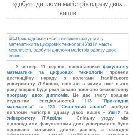
здобути дипломи магістрів одразу двох
вишів
У четвер, 11 серпня, представники
факультету
математики та цифрових технологій
провели
дистанційну нараду з колегами Італійського
університету Л’Аквіли, спільно з якими вже цього
року вперше буде реалізовано повністю безкоштовну
програму двох дипломів
. Це дає змогу кращим
студентам спеціальностей
113 "Прикладна
математика"
та
124 "Системний аналіз"
здобути
дипломи магістрів одразу двох вишів -
УжНУ
та
Університету Л'Аквіли
. Спільну угоду між
відповідними факультетами двох університетів було
підписано кількома днями раніше, а сьогодні
обговорювали деталі майбутнього навчання