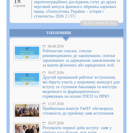
18
євроінтеграційних досліджень готує до друку
серпня
черговий випуск фахового збірника наукових
праць «Геополітика України – історія і
сучасність» 2026 2 (37)
ПЕРЕГЛЯНУТИ ВСІ
ТОП-НОВИНИ
06.08.2026
Рейтингові списки, списки
рекомендованих до зарахування, списки
зарахованих за державним замовленням та
за кошти фізичних або юридичних осіб
30.07.2026
Другий проміжний рейтинг вступників,
які беруть участь у широкому конкурсі для
вступу за ступенем бакалавра та магістра
медичного та фармацевтичного
спрямувань на основі ПЗСО та НРК5
13.07.2026
Приймальна комісія УжНУ обговорила
готовність до прийому заяв вступників
20.07.2026
Результати першої доби вступу: заяв у
півтора раза більше, ніж торік