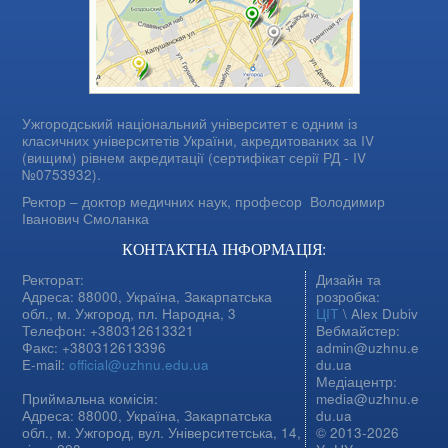
Ужгородський національний університет є одним із
класичних університетів України, акредитованих за IV
(вищим) рівнем акредитації (сертифікат серії РД - IV
№0753932).
Ректор – доктор медичних наук, професор
Володимир
Іванович Смоланка
КОНТАКТНА ІНФОРМАЦІЯ:
Ректорат:
Дизайн та
Адреса: 88000, Україна, Закарпатська
розробка:
обл., м. Ужгород, пл. Народна, 3
ЦІТ
\ Alex Dubiv
Телефон: +380312613321
Вебмайстер:
Факс: +380312613396
admin@uzhnu.e
E-mail:
official@uzhnu.edu.ua
du.ua
Медіацентр:
Приймальна комісія:
media@uzhnu.e
Адреса: 88000, Україна, Закарпатська
du.ua
обл., м. Ужгород, вул. Університетська, 14,
© 2013-2026