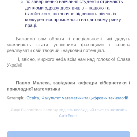
по завершенню навчання студенти отримають
дипломи одразу двох вишів – нашого та
італійського, що значно підвищить рівень їх
конкурентноспроможності на світовому ринку
праці.
Бажаємо вам обрати ті спеціальності, які дадуть
можливість стати успішними фахівцями і сповна
реалізувати свій творчий і науковий потенціал.
І, звісно, мирного неба всім нам над головою! Слава
Україні!
Павло Мулеса, завідувач кафедри кібернетики і
прикладної математики
Освіта,
Факультет математики та цифрових технологій
Категорії:
Якщо Ви помітили помилку,
виділіть необхідний текст та натисніть
Ctrl+Enter
.