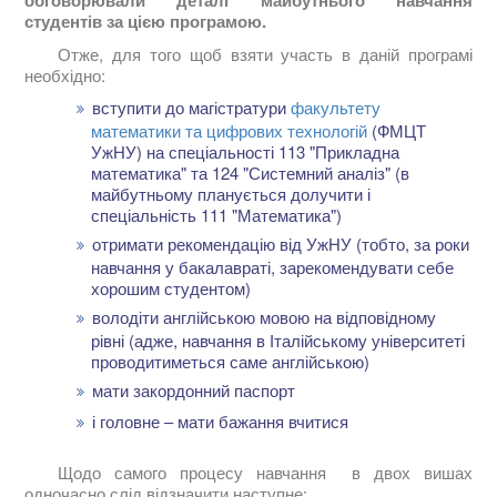
студентів за цією програмою.
Отже, для того щоб взяти участь в даній програмі
необхідно:
вступити до магістратури
факультету
математики та цифрових технологій
(ФМЦТ
УжНУ) на спеціальності 113 "Прикладна
математика" та 124 "Системний аналіз" (в
майбутньому планується долучити і
спеціальність 111 "Математика")
отримати рекомендацію від УжНУ (тобто, за роки
навчання у бакалавраті, зарекомендувати себе
хорошим студентом)
володіти англійською мовою на відповідному
рівні (адже, навчання в Італійському університеті
проводитиметься саме англійською)
мати закордонний паспорт
і головне – мати бажання вчитися
Щодо самого процесу навчання в двох вишах
одночасно слід відзначити наступне: