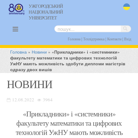
УЖГОРОДСЬКИЙ
НАЦІОНАЛЬНИЙ
uk
УНІВЕРСИТЕТ
|
|
|
Головна
Техпідтримка
Контакти
Вхід
Головна
»
Новини
»
«Прикладники» і «системники»
факультету математики та цифрових технологій
УжНУ мають можливість здобути дипломи магістрів
одразу двох вишів
НОВИНИ
12.08.2022
3964
«Прикладники» і «системники»
факультету математики та цифрових
технологій УжНУ мають можливість