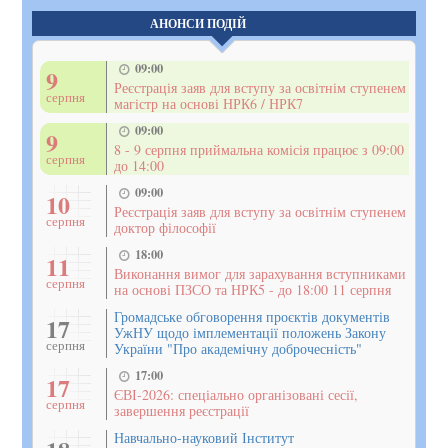
АНОНСИ ПОДІЙ
09:00
9
Реєстрація заяв для вступу за освітнім ступенем
серпня
магістр на основі НРК6 / НРК7
09:00
9
8 - 9 серпня приймальна комісія працює з 09:00
серпня
до 14:00
09:00
10
Реєстрація заяв для вступу за освітнім ступенем
серпня
доктор філософії
18:00
11
Виконання вимог для зарахування вступниками
серпня
на основі ПЗСО та НРК5 - до 18:00 11 серпня
Громадське обговорення проєктів документів
17
УжНУ щодо імплементації положень Закону
серпня
України "Про академічну доброчесність"
17:00
17
ЄВІ-2026: спеціально організовані сесії,
серпня
завершення реєстрації
Навчально-науковий Інститут