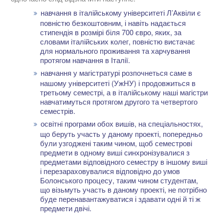
навчання в італійському університеті Л’Аквіли є
повністю безкоштовним, і навіть надається
стипендія в розмірі біля 700 євро, яких, за
словами італійських колег, повністю вистачає
для нормального проживання та харчування
протягом навчання в Італії.
навчання у магістратурі розпочнеться саме в
нашому університеті (УжНУ) і продовжиться в
третьому семестрі, а в італійському наші магістри
навчатимуться протягом другого та четвертого
семестрів.
освітні програми обох вишів, на спеціальностях,
що беруть участь у даному проекті, попередньо
були узгоджені таким чином, щоб семестрові
предмети в одному виші синхронізувалися з
предметами відповідного семестру в іншому виші
і перезараховувалися відповідно до умов
Болонського процесу, таким чином студентам,
що візьмуть участь в даному проекті, не потрібно
буде перенавантажуватися і здавати одні й ті ж
предмети двічі.