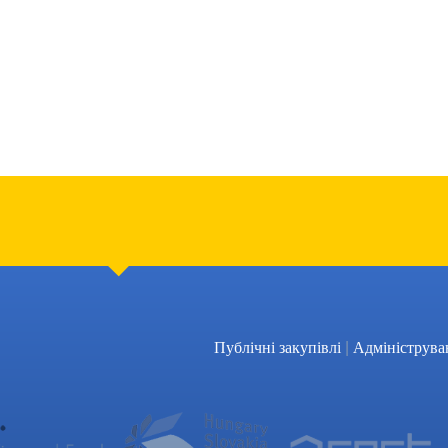
|
Публічні закупівлі
Адмініструва