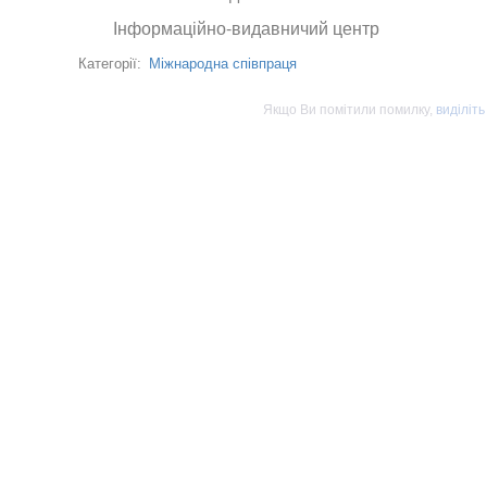
Інформаційно-видавничий центр
Міжнародна співпраця
Категорії:
Якщо Ви помітили помилку,
виділіть