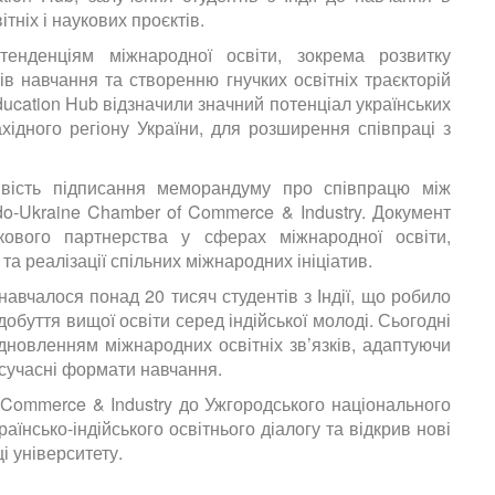
тніх і наукових проєктів.
енденціям міжнародної освіти, зокрема розвитку
в навчання та створенню гнучких освітніх траєкторій
ducation Hub відзначили значний потенціал українських
ахідного регіону України, для розширення співпраці з
ивість підписання меморандуму про співпрацю між
o-Ukraine Chamber of Commerce & Industry. Документ
ового партнерства у сферах міжнародної освіти,
та реалізації спільних міжнародних ініціатив.
навчалося понад 20 тисяч студентів з Індії, що робило
обуття вищої освіти серед індійської молоді. Сьогодні
дновленням міжнародних освітніх зв’язків, адаптуючи
сучасні формати навчання.
 Commerce & Industry до Ужгородського національного
аїнсько-індійського освітнього діалогу та відкрив нові
 університету.