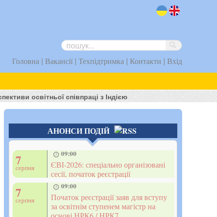
uk
en
|
|
|
|
Головна
Вакансії
Техпідтримка
Контакти
Вхід
ективи освітньої співпраці з Індією
АНОНСИ ПОДІЙ
09:00
7
ЄВІ-2026: спеціально організовані
серпня
сесії, початок реєстрації
09:00
7
Початок реєстрації заяв для вступу
серпня
за освітнім ступенем магістр на
основі НРК6 / НРК7