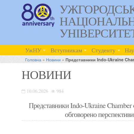
УЖГОРОДСЬ
НАЦІОНАЛЬ
УНІВЕРСИТЕ
УжНУ
Вступникам
Студенту
Нау
Головна
»
Новини
»
Представники Indo-Ukraine Cham
НОВИНИ
10.06.2026
984
Представники Indo-Ukraine Chamber 
обговорено перспективи 