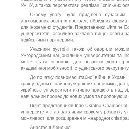
УжНУ, а також перспективи реалізації спільних осві
Окрему увагу було приділено сучасним т
англомовних освітніх програм, гібридних форматі
для іноземних студентів. Представники Ukraine E
університетів, особливо закладів вищої освіти з
індійськими партнерами.
Учасники зустрічі також обговорили можл
Ужгородським національним університетом та Ind
може стати основою для розвитку довгострок
академічної мобільності, студентського рекрутингу 
До початку повномасштабної війни в Україні 
країну одним із найпопулярніших напрямків для зд
українські університети активно працюють над ві
навчальний процес до нових умов та пропонуючи 
Візит представників Indo-Ukraine Chamber of
університету став важливим кроком у розвитку укр
можливості для розширення міжнародної співпраці
Анастасія Лендьел