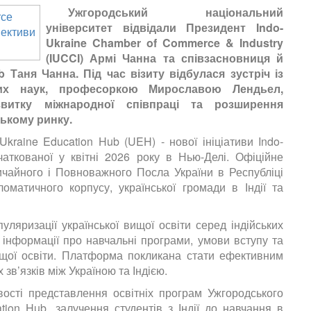
Ужгородський національний
університет відвідали Президент Indo-
Ukraine Chamber of Commerce & Industry
(IUCCI) Армі Чанна та співзасновниця й
 Таня Чанна. Під час візиту відбулася зустріч із
них наук, професоркою Мирославою Лендьел,
витку міжнародної співпраці та розширення
ському ринку.
raine Education Hub (UEH) - нової ініціативи Indo-
аткованої у квітні 2026 року в Нью-Делі. Офіційне
ичайного і Повноважного Посла України в Республіці
оматичного корпусу, української громади в Індії та
ляризації української вищої освіти серед індійських
 інформації про навчальні програми, умови вступу та
ищої освіти. Платформа покликана стати ефективним
 зв’язків між Україною та Індією.
вості представлення освітніх програм Ужгородського
tion Hub, залучення студентів з Індії до навчання в