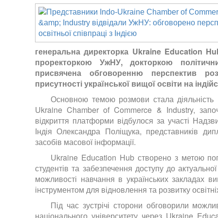
генеральна директорка Ukraine Education Hub
проректоркою УжНУ, докторкою політич
присвячена обговоренню перспектив роз
присутності української вищої освіти на індій
Основною темою розмови стала діяльність Uk
Ukraine Chamber of Commerce & Industry, започ
відкриття платформи відбулося за участі Надзв
Індія Олександра Поліщука, представників дипл
засобів масової інформації.
Ukraine Education Hub створено з метою попу
студентів та забезпечення доступу до актуальної
можливості навчання в українських закладах в
інструментом для відновлення та розвитку освітніх
Під час зустрічі сторони обговорили можли
національного університету через Ukraine Educa