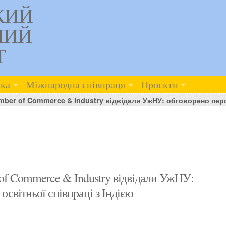
КИЙ
НИЙ
Т
ка
Міжнародна співпраця
Проєкти
ber of Commerce & Industry відвідали УжНУ: обговорено персп
of Commerce & Industry відвідали УжНУ:
освітньої співпраці з Індією