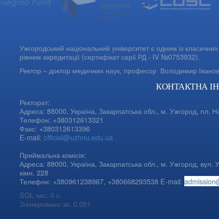
Ужгородський національний університет є одним із класичних 
рівнем акредитації (сертифікат серії РД - IV №0753932).
Ректор – доктор медичних наук, професор
Володимир Івано
КОНТАКТНА І
Ректорат:
Адреса: 88000, Україна, Закарпатська обл., м. Ужгород, пл. Н
Телефон: +380312613321
Факс: +380312613396
E-mail:
official@uzhnu.edu.ua
Приймальна комісія:
Адреса: 88000, Україна, Закарпатська обл., м. Ужгород, вул. У
кімн. 228
Телефон: +380961238967, +380668293538 E-mail:
admission
SQL час: 0 с.
Згенеровано за: 0.051