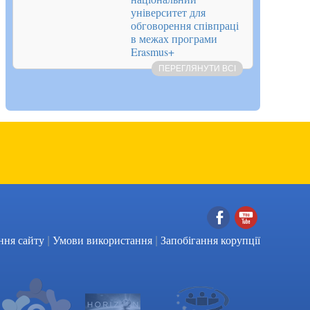
університет для
обговорення співпраці
в межах програми
Erasmus+
ПЕРЕГЛЯНУТИ ВСІ
|
|
Facebook
YouTube
ння сайту
Умови використання
Запобігання корупції