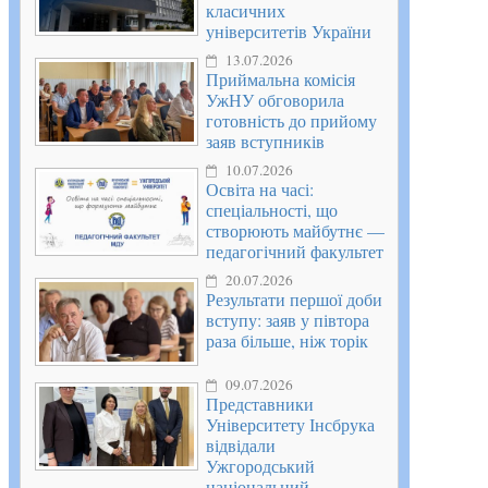
класичних
університетів України
13.07.2026
Приймальна комісія
УжНУ обговорила
готовність до прийому
заяв вступників
10.07.2026
Освіта на часі:
спеціальності, що
створюють майбутнє —
педагогічний факультет
20.07.2026
Результати першої доби
вступу: заяв у півтора
раза більше, ніж торік
09.07.2026
Представники
Університету Інсбрука
відвідали
Ужгородський
національний