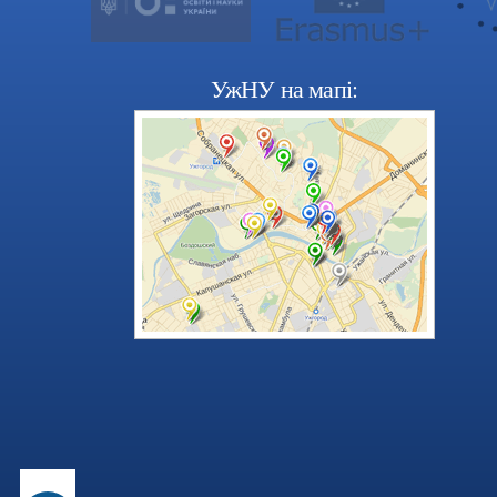
УжНУ на мапі: