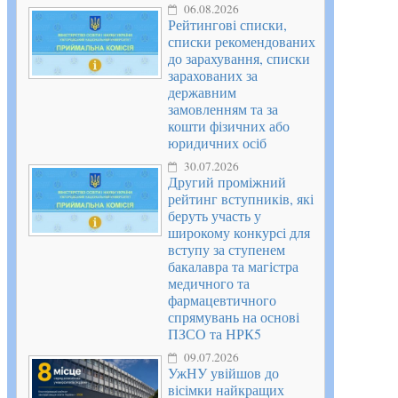
06.08.2026
Рейтингові списки,
списки рекомендованих
до зарахування, списки
зарахованих за
державним
замовленням та за
кошти фізичних або
юридичних осіб
30.07.2026
Другий проміжний
рейтинг вступників, які
беруть участь у
широкому конкурсі для
вступу за ступенем
бакалавра та магістра
медичного та
фармацевтичного
спрямувань на основі
ПЗСО та НРК5
09.07.2026
УжНУ увійшов до
вісімки найкращих