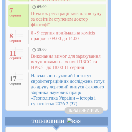
09:00
7
Початок реєстрації заяв для вступу
серпня
за освітнім ступенем доктор
філософії
8 - 9 серпня приймальна комісія
8
працює з 09:00 до 14:00
серпня
18:00
11
Виконання вимог для зарахування
серпня
вступниками на основі ПЗСО та
НРК5 - до 18:00 11 серпня
Навчально-науковий Інститут
17
євроінтеграційних досліджень готує
серпня
до друку черговий випуск фахового
збірника наукових праць
«Геополітика України – історія і
сучасність» 2026 2 (37)
ПЕРЕГЛЯНУТИ ВСІ
ТОП-НОВИНИ