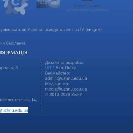
університетів України, акредитованих за IV (вищим)
вич Смоланка
НФОРМАЦІЯ:
Дизайн та розробка:
ародна, 3
ЦІТ
\ Alex Dubiv
Вебмайстер:
admin@uzhnu.edu.ua
Медіацентр:
media@uzhnu.edu.ua
© 2013-2026 УжНУ
ніверситетська, 14,
@uzhnu.edu.ua