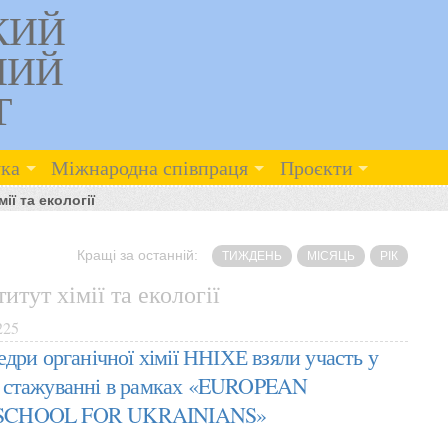
КИЙ
НИЙ
Т
ка
Міжнародна співпраця
Проєкти
ії та екології
Кращі за останній:
ТИЖДЕНЬ
МІСЯЦЬ
РІК
итут хімії та екології
225
дри органічної хімії ННІХЕ взяли участь у
 стажуванні в рамках «EUROPEAN
SCHOOL FOR UKRAINIANS»