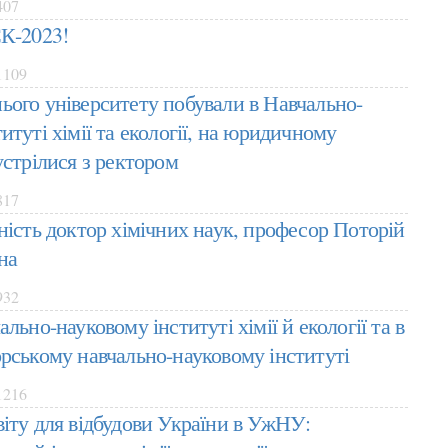
407
-2023!
109
ього університету побували в Навчально-
итуті хімії та екології, на юридичному
устрілися з ректором
817
ність доктор хімічних наук, професор Поторій
на
932
ально-науковому інституті хімії й екології та в
орському навчально-науковому інституті
216
віту для відбудови України в УжНУ: