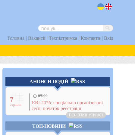
uk
en
|
|
|
|
Головна
Вакансії
Техпідтримка
Контакти
Вхід
АНОНСИ ПОДІЙ
09:00
7
ЄВІ-2026: спеціально організовані
серпня
сесії, початок реєстрації
ПЕРЕГЛЯНУТИ ВСІ
ТОП-НОВИНИ