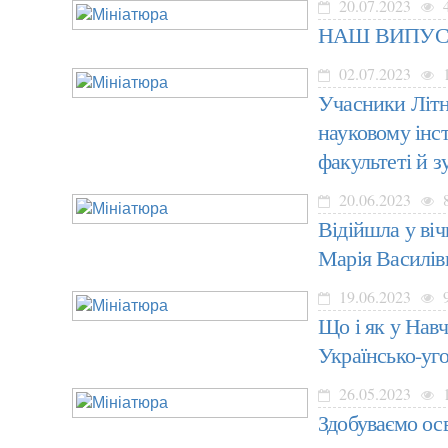
20.07.2023
НАШ ВИПУСК
02.07.2023
1
Учасники Літн
науковому інст
факультеті й з
20.06.2023
Відійшла у віч
Марія Василів
19.06.2023
Що і як у Навч
Українсько-уг
26.05.2023
1
Здобуваємо ос