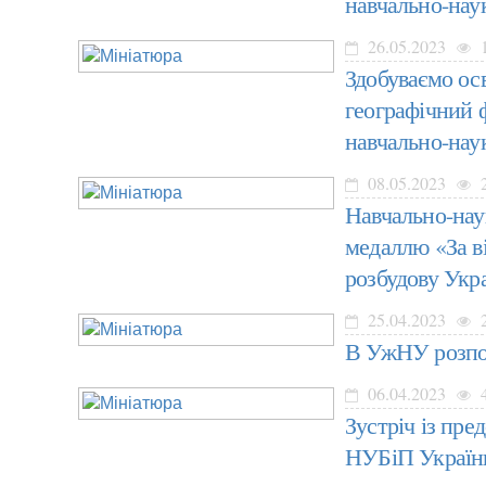
навчально-наук
26.05.2023
1
Здобуваємо ос
географічний ф
навчально-наук
08.05.2023
2
Навчально-наук
медаллю «За в
розбудову Укр
25.04.2023
2
В УжНУ розпоч
06.04.2023
Зустріч із пр
НУБіП Україн