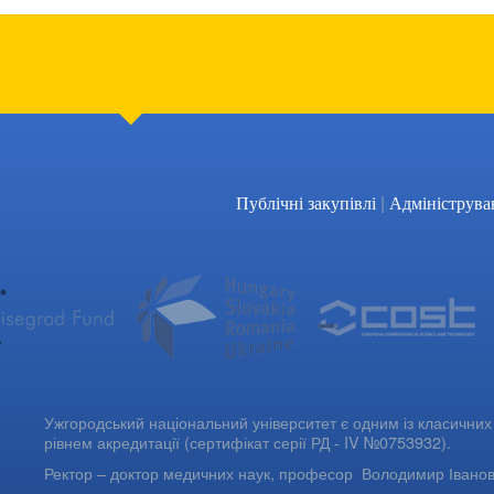
|
Публічні закупівлі
Адмініструва
Ужгородський національний університет є одним із класичних 
рівнем акредитації (сертифікат серії РД - IV №0753932).
Ректор – доктор медичних наук, професор
Володимир Івано