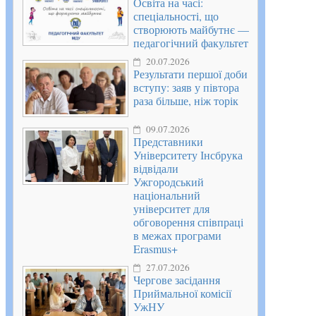
Освіта на часі:
спеціальності, що
створюють майбутнє —
педагогічний факультет
20.07.2026
Результати першої доби
вступу: заяв у півтора
раза більше, ніж торік
09.07.2026
Представники
Університету Інсбрука
відвідали
Ужгородський
національний
університет для
обговорення співпраці
в межах програми
Erasmus+
27.07.2026
Чергове засідання
Приймальної комісії
УжНУ