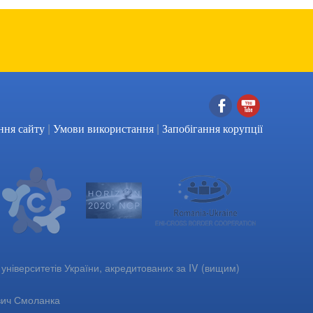
|
|
Facebook
YouTube
ння сайту
Умови використання
Запобігання корупції
університетів України, акредитованих за IV (вищим)
вич Смоланка