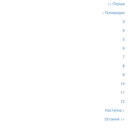
<< Перша
< Попередня
3
4
5
6
7
8
9
10
11
12
Наступна >
Остання >>