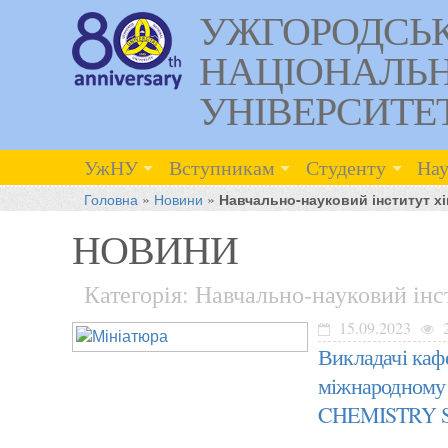
УЖГОРОДСЬ
НАЦІОНАЛЬ
УНІВЕРСИТЕ
УжНУ
Вступникам
Студенту
Нау
Головна
»
Новини
»
Навчально-науковий інститут хім
НОВИНИ
Категорія: Навчально-науковий інст
15.09.2023
Викладачі кафе
міжнародному
CHEMISTRY 