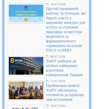
30.07.2026
Другий проміжний
рейтинг вступників, які
беруть участь у
широкому конкурсі для
вступу за ступенем
бакалавра та магістра
медичного та
фармацевтичного
спрямувань на основі
ПЗСО та НРК5
09.07.2026
УжНУ увійшов до
вісімки найкращих
класичних
університетів України
13.07.2026
Приймальна комісія
УжНУ обговорила
готовність до прийому
заяв вступників
10.07.2026