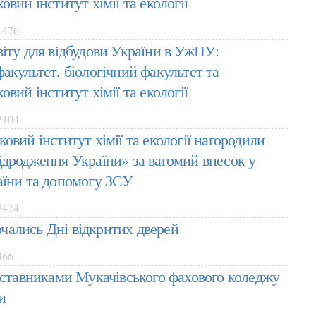
овий інститут хімії та екології
476
віту для відбудови України в УжНУ:
акультет, біологічний факультет та
овий інститут хімії та екології
104
овий інститут хімії та екології нагородили
ідродження України» за вагомий внесок у
аїни та допомогу ЗСУ
474
ались Дні відкритих дверей
466
едставниками Мукачівського фахового коледжу
и