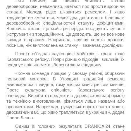
«Ми бачимо, як швидко зникають техніки
деревообробки, неважливо, йдеться про прості вироби чи
складні. Молодь рідко цікавиться ремеслом, і якщо
тенденція не зміниться, через два десятиліття більшість
деревообробних спеціальностей стануть дефіцитними.
Водночас цікаво, що майстри нерідко поєднують сучасні
інструменти з традиційними. Це доводить, що не все нове
завжди є кращим. Наприклад, вручну колота драниця
якісніша, ніж виготовлена на станку», зазначає дослідник.
Проєкт об’єднав науковців і майстрів з трьох країн
Карпатського регіону. Попри різницю підходів і викликів, їх
поєднує спільна мета зберегти живу спадщину.
«Кожна команда працює у своєму регіоні, збираючи
польовий матеріал. В Угорщині традиційні ремесла
нівелювалися швидше, тому діючих майстрів там менше.
Проте культурна спільність Карпатського регіону
очевидна. Вироби та предмети з дерева схожі за формою
та технікою виготовлення, різняться лише назвами або
орнаментами. Наприклад, румунські ворота часто мають
двоскатний дах, що рідко трапляється в українців», додає
Павло Леньо.
Одним із головних результатів DRANICA.24 стане