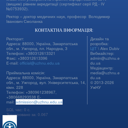
(вищим) рівнем акредитації (сертифікат серії РД - IV
№0753932).
Ректор – доктор медичних наук, професор
Володимир
Іванович Смоланка
КОНТАКТНА ІНФОРМАЦІЯ:
Ректорат:
Дизайн та
Адреса: 88000, Україна, Закарпатська
розробка:
обл., м. Ужгород, пл. Народна, 3
ЦІТ
\ Alex Dubiv
Телефон: +380312613321
Вебмайстер:
Факс: +380312613396
admin@uzhnu.e
E-mail:
official@uzhnu.edu.ua
du.ua
Медіацентр:
Приймальна комісія:
media@uzhnu.e
Адреса: 88000, Україна, Закарпатська
du.ua
обл., м. Ужгород, вул. Університетська, 14,
© 2013-2026
кімн. 228
УжНУ
Телефон: +380961238967,
+380668293538 E-
mail:
admission@uzhnu.edu.ua
SQL час: 0 с.
Згенеровано за: 0.067