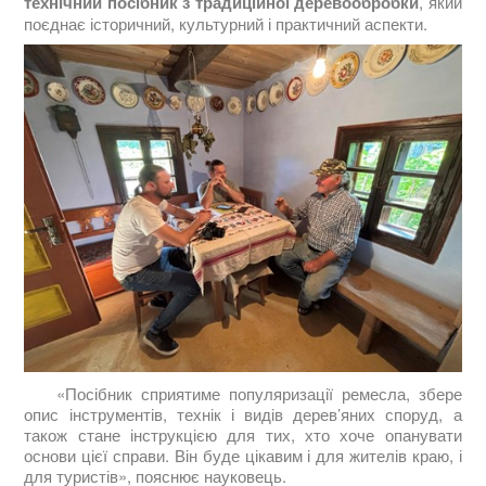
технічний посібник з традиційної деревообробки
, який
поєднає історичний, культурний і практичний аспекти.
«Посібник сприятиме популяризації ремесла, збере
опис інструментів, технік і видів дерев’яних споруд, а
також стане інструкцією для тих, хто хоче опанувати
основи цієї справи. Він буде цікавим і для жителів краю, і
для туристів», пояснює науковець.