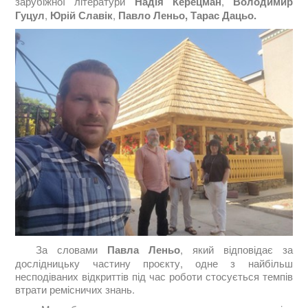
зарубіжної літератури
Надія Керецман
,
Володимир
Гуцул
,
Юрій Славік
,
Павло Леньо, Тарас Дацьо.
За словами
Павла Леньо
, який відповідає за
дослідницьку частину проєкту, одне з найбільш
несподіваних відкриттів під час роботи стосується темпів
втрати ремісничих знань.