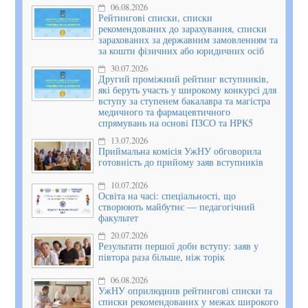
06.08.2026
Рейтингові списки, списки
рекомендованих до зарахування, списки
зарахованих за державним замовленням та
за кошти фізичних або юридичних осіб
30.07.2026
Другий проміжний рейтинг вступників,
які беруть участь у широкому конкурсі для
вступу за ступенем бакалавра та магістра
медичного та фармацевтичного
спрямувань на основі ПЗСО та НРК5
13.07.2026
Приймальна комісія УжНУ обговорила
готовність до прийому заяв вступників
10.07.2026
Освіта на часі: спеціальності, що
створюють майбутнє — педагогічний
факультет
20.07.2026
Результати першої доби вступу: заяв у
півтора раза більше, ніж торік
06.08.2026
УжНУ оприлюднив рейтингові списки та
списки рекомендованих у межах широкого