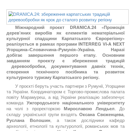
Міжнародний проєкт
DRANICA.24 «Промоція
дерев’яних виробів як елементів нематеріальної
культурної спадщини Карпатського Єврорегіону»
реалізується в рамках програми
INTERREG VI-A NEXT
Угорщина–Словаччина–Румунія–Україна.
Наразі
добігає завершення першого етапу. Основним
завданням проєкту є збереження традицій
деревообробки, документування давніх технік,
створення технічного посібника та розвиток
культурного туризму Карпатського регіону.
У проєкті беруть участь партнери з Румунії, Угорщини
та України. Координатором є Торгово-промислова палата
повіту Марамуреш, а від України реалізацію забезпечує
команда
Ужгородського національного університету
на чолі з проректоркою
Мирославою Лендьел
. До
складу української групи входять
Оксана Свєженцева
,
Руслана Волошин
, а також дослідники кафедр
археології, етнології та культурології, романських мов та