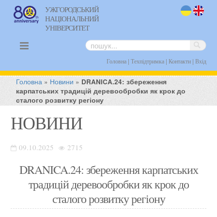
УЖГОРОДСЬКИЙ
НАЦІОНАЛЬНИЙ
uk
en
УНІВЕРСИТЕТ
|
|
|
Головна
Техпідтримка
Контакти
Вхід
Головна
»
Новини
»
DRANICA.24: збереження
карпатських традицій деревообробки як крок до
сталого розвитку регіону
НОВИНИ
09.10.2025
2715
DRANICA.24: збереження карпатських
традицій деревообробки як крок до
сталого розвитку регіону