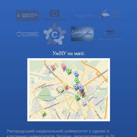
УжНУ на мапі:
Ужгородський національний університет є одним із
класичних університетів України, акредитованих за IV