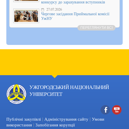
конкурсу до зарахування вступників
27.07.2026
Чергове засідання Приймальної комісії
УжНУ
ПЕРЕГЛЯНУТИ ВСІ
УЖГОРОДСЬКИЙ НАЦІОНАЛЬНИЙ
УНІВЕРСИТЕТ
|
|
Facebook
YouTube
Публічні закупівлі
Адміністрування сайту
Умови
|
використання
Запобігання корупції