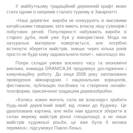
У майбутньому традиційний деревяний крафт може
стати одним із напрямів сталого туризму в Закарпатті.
«Наші дерев’яні вироби не конкурують із масовими
китайськими товарами, зате мають власну нішу сувенірів і
побутових речей. Популярності набувають вироби зі
старого дуба, який уже був у використанні. Мода на
натуральні матеріали повертається, але потрібно
встигнути зберегти майстрів, інакше через кілька років
просто не буде кому задовольнити попит», наголошує він.
Попри складні умови воєнного часу та економічні
виклики, команда DRANICA.24 продовжує дослідження і
комунікаційну роботу. До кінця 2026 року заплановано
проведення міжнародних і національних воркшопів,
фестивалю, публікацію посібника та створення онлайн-
платформи, присвяченої традиціям деревообробки.
«Колись кожен житель села міг власноруч зробити
будь-який дерев’яний виріб від ложки до будинку. Це
ідеалізована картина, але якби нам вдалося зберегти в
селах мережу майстрів різної спеціалізації, а не лише
майстрів художньої різьби, це вже була б велика
перемога», підсумовує Павло Леньо.