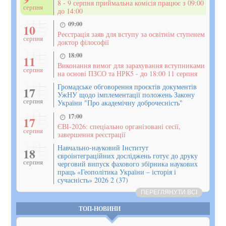
8 - 9 серпня приймальна комісія працює з 09:00
серпня
до 14:00
09:00
10
Реєстрація заяв для вступу за освітнім ступенем
серпня
доктор філософії
18:00
11
Виконання вимог для зарахування вступниками
серпня
на основі ПЗСО та НРК5 - до 18:00 11 серпня
Громадське обговорення проєктів документів
17
УжНУ щодо імплементації положень Закону
серпня
України "Про академічну доброчесність"
17:00
17
ЄВІ-2026: спеціально організовані сесії,
серпня
завершення реєстрації
Навчально-науковий Інститут
18
євроінтеграційних досліджень готує до друку
серпня
черговий випуск фахового збірника наукових
праць «Геополітика України – історія і
сучасність» 2026 2 (37)
ПЕРЕГЛЯНУТИ ВСІ
ТОП-НОВИНИ