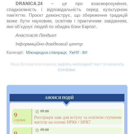
DRANICA.24
– це про взаєморозуміння,
спадкоємність і відповідальність перед культурною
пам’яттю. Проєкт демонструє, що збереження традицій
може бути науковим, освітнім і практичним завданням,
яке об’єднує людей по обидва боки Карпат.
Анастасія Лендьел
Інформаційно-довідковий центр
Міжнародна співпраця,
УжНУ - 80!
Категорії:
Якщо Ви помітили помилку,
виділіть необхідний текст та натисніть
Ctrl+Enter
.
АНОНСИ ПОДІЙ
09:00
9
Реєстрація заяв для вступу за освітнім ступенем
серпня
магістр на основі НРК6 / НРК7
09:00
9