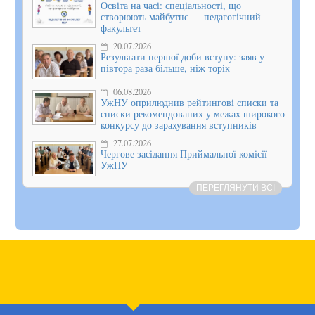
Освіта на часі: спеціальності, що
створюють майбутнє — педагогічний
факультет
20.07.2026
Результати першої доби вступу: заяв у
півтора раза більше, ніж торік
06.08.2026
УжНУ оприлюднив рейтингові списки та
списки рекомендованих у межах широкого
конкурсу до зарахування вступників
27.07.2026
Чергове засідання Приймальної комісії
УжНУ
ПЕРЕГЛЯНУТИ ВСІ