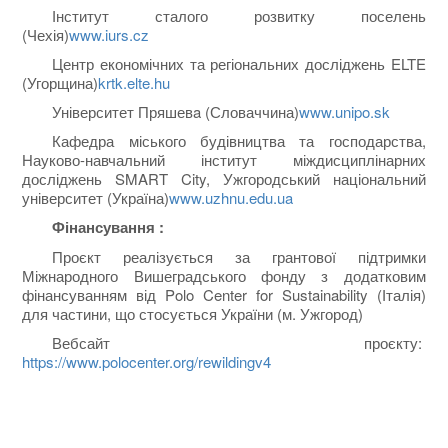
Інститут сталого розвитку поселень
(Чехія)
www.iurs.cz
Центр економічних та регіональних досліджень ELTE
(Угорщина)
krtk.elte.hu
Університет Пряшевa (Словаччина)
www.unipo.sk
Кафедра міського будівництва та господарства,
Науково-навчальний інститут міждисциплінарних
досліджень SMART City, Ужгородський національний
університет (Україна)
www.uzhnu.edu.ua
Фінансування :
Проєкт реалізується за грантової підтримки
Міжнародного Вишеградського фонду з додатковим
фінансуванням від Polo Center for Sustainability (Італія)
для частини, що стосується України (м. Ужгород)
Вебсайт проєкту:
https://www.polocenter.org/rewildingv4