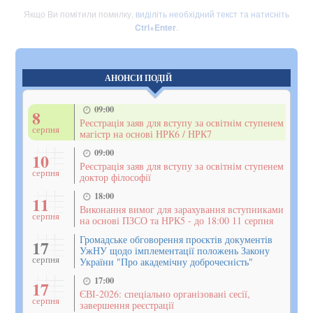
Якщо Ви помітили помилку,
виділіть необхідний текст та натисніть
Ctrl+Enter
.
АНОНСИ ПОДІЙ
09:00
8
Реєстрація заяв для вступу за освітнім ступенем
серпня
магістр на основі НРК6 / НРК7
09:00
10
Реєстрація заяв для вступу за освітнім ступенем
серпня
доктор філософії
18:00
11
Виконання вимог для зарахування вступниками
серпня
на основі ПЗСО та НРК5 - до 18:00 11 серпня
Громадське обговорення проєктів документів
17
УжНУ щодо імплементації положень Закону
серпня
України "Про академічну доброчесність"
17:00
17
ЄВІ-2026: спеціально організовані сесії,
серпня
завершення реєстрації