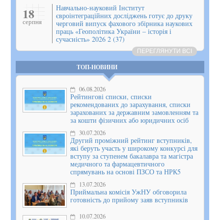
Навчально-науковий Інститут
18
євроінтеграційних досліджень готує до друку
серпня
черговий випуск фахового збірника наукових
праць «Геополітика України – історія і
сучасність» 2026 2 (37)
ПЕРЕГЛЯНУТИ ВСІ
ТОП-НОВИНИ
06.08.2026
Рейтингові списки, списки
рекомендованих до зарахування, списки
зарахованих за державним замовленням та
за кошти фізичних або юридичних осіб
30.07.2026
Другий проміжний рейтинг вступників,
які беруть участь у широкому конкурсі для
вступу за ступенем бакалавра та магістра
медичного та фармацевтичного
спрямувань на основі ПЗСО та НРК5
13.07.2026
Приймальна комісія УжНУ обговорила
готовність до прийому заяв вступників
10.07.2026