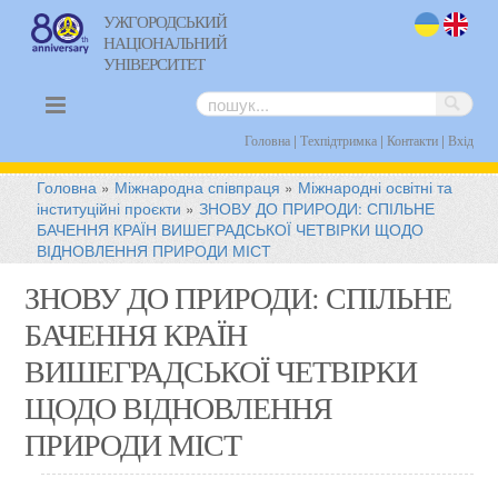
УЖГОРОДСЬКИЙ
НАЦІОНАЛЬНИЙ
uk
en
УНІВЕРСИТЕТ
|
|
|
Головна
Техпідтримка
Контакти
Вхід
Головна
»
Міжнародна співпраця
»
Міжнародні освітні та
інституційні проєкти
»
ЗНОВУ ДО ПРИРОДИ: СПІЛЬНЕ
БАЧЕННЯ КРАЇН ВИШЕГРАДСЬКОЇ ЧЕТВІРКИ ЩОДО
ВІДНОВЛЕННЯ ПРИРОДИ МІСТ
ЗНОВУ ДО ПРИРОДИ: СПІЛЬНЕ
БАЧЕННЯ КРАЇН
ВИШЕГРАДСЬКОЇ ЧЕТВІРКИ
ЩОДО ВІДНОВЛЕННЯ
ПРИРОДИ МІСТ