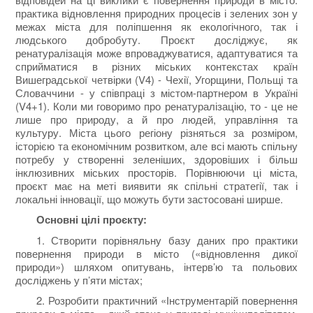
практика відновлення природних процесів і зелених зон у
межах міста для поліпшення як екологічного, так і
людського добробуту. Проєкт досліджує, як
ренатуралізація може впроваджуватися, адаптуватися та
сприйматися в різних міських контекстах країн
Вишеградської четвірки (V4) - Чехії, Угорщини, Польщі та
Словаччини - у співпраці з містом-партнером в Україні
(V4+1). Коли ми говоримо про ренатуралізацію, то - це не
лише про природу, а й про людей, управління та
культуру. Міста цього регіону різняться за розміром,
історією та економічним розвитком, але всі мають спільну
потребу у створенні зеленіших, здоровіших і більш
інклюзивних міських просторів. Порівнюючи ці міста,
проєкт має на меті виявити як спільні стратегії, так і
локальні інновації, що можуть бути застосовані ширше.
Основні цілі проєкту:
1. Створити порівняльну базу даних про практики
повернення природи в місто («відновлення дикої
природи») шляхом опитувань, інтерв’ю та польових
досліджень у п’яти містах;
2. Розробити практичний «Інструментарій повернення