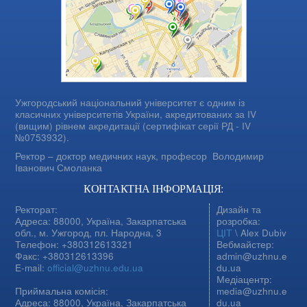
Ужгородський національний університет є одним із
класичних університетів України, акредитованих за IV
(вищим) рівнем акредитації (сертифікат серії РД - IV
№0753932).
Ректор – доктор медичних наук, професор
Володимир
Іванович Смоланка
КОНТАКТНА ІНФОРМАЦІЯ:
Ректорат:
Дизайн та
Адреса: 88000, Україна, Закарпатська
розробка:
обл., м. Ужгород, пл. Народна, 3
ЦІТ
\ Alex Dubiv
Телефон: +380312613321
Вебмайстер:
Факс: +380312613396
admin@uzhnu.e
E-mail:
official@uzhnu.edu.ua
du.ua
Медіацентр:
Приймальна комісія:
media@uzhnu.e
Адреса: 88000, Україна, Закарпатська
du.ua