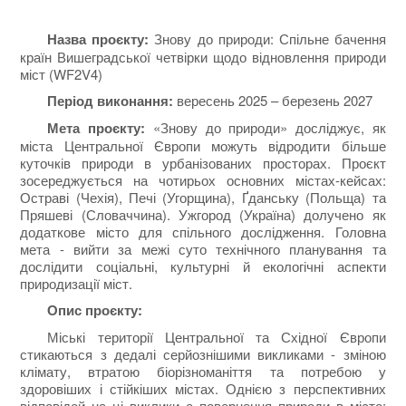
Назва проєкту
:
Знову до природи: Спільне бачення
країн Вишеградської четвірки щодо відновлення природи
міст (WF2V4)
Період виконання:
вересень 2025 – березень 2027
Мета проєкту:
«
Знову до природи» досліджує, як
міста Центральної Європи можуть відродити більше
куточків природи
в урбанізованих просторах. Проєкт
зосереджується на чотирьох основних містах-кейсах:
Остраві (Чехія), Печі (Угорщина), Ґданську (Польща) та
Пряшеві (Словаччина). Ужгород (Україна) долучено як
додаткове місто для спільного дослідження. Головна
мета - вийти за межі суто технічного планування та
дослідити соціальні, культурні й екологічні аспекти
природизації міст.
Опис проєкту:
Міські території Центральної та Східної Європи
стикаються з дедалі серйознішими викликами - зміною
клімату, втратою біорізноманіття та потребою у
здоровіших і стійкіших містах. Однією з перспективних
відповідей на ці виклики є повернення природи в місто: