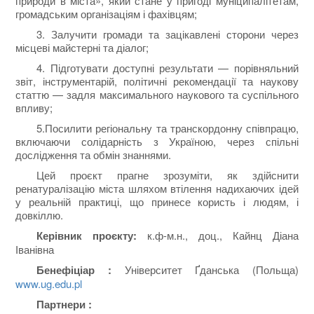
природи в міста», який стане у пригоді муніципалітетам,
громадським організаціям і фахівцям;
3. Залучити громади та зацікавлені сторони через
місцеві майстерні та діалог;
4. Підготувати доступні результати — порівняльний
звіт, інструментарій, політичні рекомендації та наукову
статтю — задля максимального наукового та суспільного
впливу;
5.Посилити регіональну та транскордонну співпрацю,
включаючи солідарність з Україною, через спільні
дослідження та обмін знаннями.
Цей проєкт прагне зрозуміти, як здійснити
ренатуралізацію міста шляхом втілення надихаючих ідей
у реальній практиці, що принесе користь і людям, і
довкіллю.
Керівник проєкту:
к.ф-м.н., доц., Кайнц Діана
Іванівна
Бенефіціар :
Університет Ґданська (Польща)
www.ug.edu.pl
Партнери :