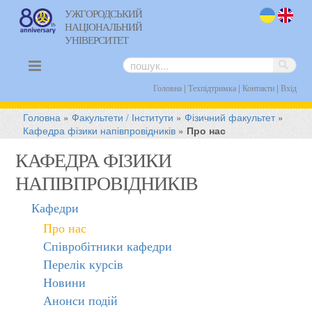
УЖГОРОДСЬКИЙ
НАЦІОНАЛЬНИЙ
uk
en
УНІВЕРСИТЕТ
|
|
|
Головна
Техпідтримка
Контакти
Вхід
Головна
»
Факультети / Інститути
»
Фізичний факультет
»
Кафедра фізики напівпровідників
»
Про нас
КАФЕДРА ФІЗИКИ
НАПІВПРОВІДНИКІВ
Кафедри
Про нас
Співробітники кафедри
Перелік курсів
Новини
Анонси подій