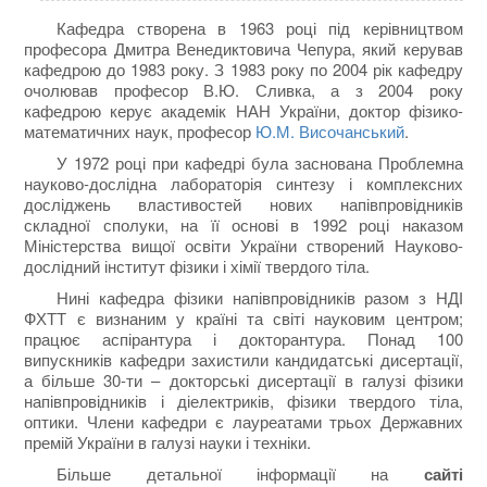
Кафедра створена в 1963 році під керівництвом
професора Дмитра Венедиктовича Чепура, який керував
кафедрою до 1983 року. З 1983 року по 2004 рік кафедру
очолював професор В.Ю. Сливка, а з 2004 року
кафедрою керує
академік
НАН України, доктор фізико-
математичних наук, професор
Ю.М. Височанський
.
У 1972 році при кафедрі була заснована Проблемна
науково-дослідна лабораторія синтезу і комплексних
досліджень властивостей нових напівпровідників
складної сполуки, на її основі в 1992 році наказом
Міністерства вищої освіти України створений Науково-
дослідний інститут фізики і хімії твердого тіла.
Нині кафедра фізики напівпровідників разом з НДІ
ФХТТ є визнаним у країні та світі науковим центром;
працює аспірантура і докторантура. Понад 100
випускників кафедри захистили кандидатські дисертації,
а більше 30-ти – докторські дисертації в галузі фізики
напівпровідників і діелектриків, фізики твердого тіла,
оптики. Члени кафедри є лауреатами трьох Державних
премій України в галузі науки і техніки.
Більше детальної інформації на
сайті