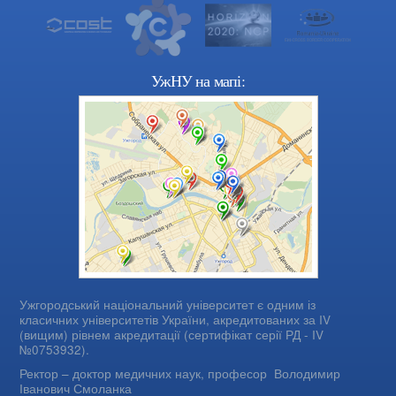
УжНУ на мапі:
Ужгородський національний університет є одним із
класичних університетів України, акредитованих за IV
(вищим) рівнем акредитації (сертифікат серії РД - IV
№0753932).
Ректор – доктор медичних наук, професор
Володимир
Іванович Смоланка