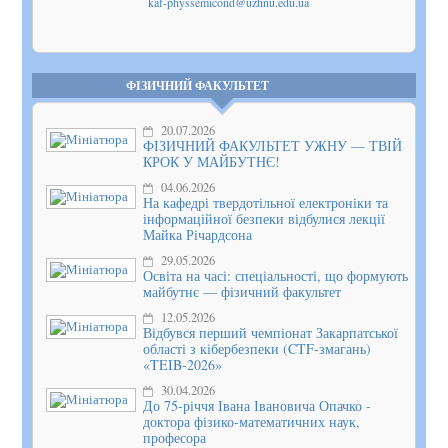
kaf-physsemicond@uzhnu.edu.ua
Показати
на мапі
ФІЗИЧНИЙ ФАКУЛЬТЕТ
20.07.2026
ФІЗИЧНИЙ ФАКУЛЬТЕТ УЖНУ — ТВІЙ
КРОК У МАЙБУТНЄ!
04.06.2026
На кафедрі твердотільної електроніки та
інформаційної безпеки відбулися лекції
Майка Річардсона
29.05.2026
Освіта на часі: спеціальності, що формують
майбутнє — фізичний факультет
12.05.2026
Відбувся перший чемпіонат Закарпатської
області з кібербезпеки (CTF-змагань)
«TEIB-2026»
30.04.2026
До 75-річчя Івана Івановича Опачко -
доктора фізико-математичних наук,
професора