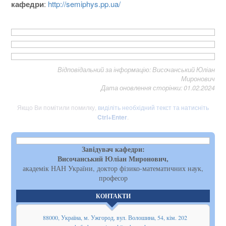
кафедри
:
http://semiphys.pp.ua/
Відповідальний за інформацію: Височанський Юліан
Миронович
Дата оновлення сторінки: 01.02.2024
Якщо Ви помітили помилку,
виділіть необхідний текст та натисніть
Ctrl+Enter
.
Завідувач кафедри:
Височанський Юліан Миронович,
академік НАН України, доктор фізико-математичних наук,
професор
КОНТАКТИ
88000, Україна, м. Ужгород, вул. Волошина, 54, кім. 202