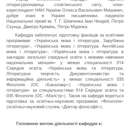
літературознавець слов’янського світу, член-
кореспондент НАН України Олекса Васильович Мишанич,
добре знані в Україні письменники, лауреати
Національної премії ім. Т. Г. Шевченка Іван Чендей, Петро
Скунць, Дмитро Кремінь, Петро Мідянка.
Кафедра забезпечує підготовку фахівців за освітніми
програмами: «Українська мова і література. Зарубіжна
література», «Українська мова і література. Англійська
мова і література», «Українська мова і література в
закладах загальної середньої освіти з мовами навчання
національних меншин» у межах спеціальності 014
Середня освіта; «Українська мова та література.
Літературна творчість. Документознавство та
інформаційна діяльність» у межах спеціальності 035
Філологія (ОС «Бакалавр»); «Українська мова і
література» за спеціальностями 014 Середня освіта та
035 Філологія (ОС «Магістр»). Також на кафедрі ведеться
підготовка за освітньо-науковою програмою «Філологія»
(освітньо-науковий ступінь «Доктор філософії»).
Головною метою діяльності кафедри є: