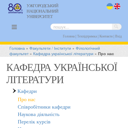
УЖГОРОДСЬКИЙ
НАЦІОНАЛЬНИЙ
uk
en
УНІВЕРСИТЕТ
|
|
|
Головна
Техпідтримка
Контакти
Вхід
Головна
»
Факультети / Інститути
»
Філологічний
факультет
»
Кафедра української літератури
»
Про нас
КАФЕДРА УКРАЇНСЬКОЇ
ЛІТЕРАТУРИ
Кафедри
Про нас
Співробітники кафедри
Наукова діяльність
Перелік курсів