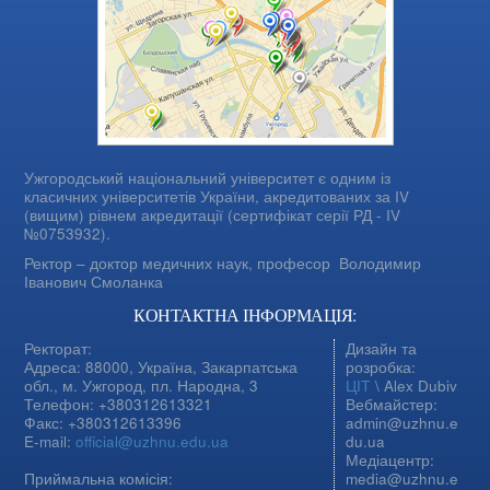
Ужгородський національний університет є одним із
класичних університетів України, акредитованих за IV
(вищим) рівнем акредитації (сертифікат серії РД - IV
№0753932).
Ректор – доктор медичних наук, професор
Володимир
Іванович Смоланка
КОНТАКТНА ІНФОРМАЦІЯ:
Ректорат:
Дизайн та
Адреса: 88000, Україна, Закарпатська
розробка:
обл., м. Ужгород, пл. Народна, 3
ЦІТ
\ Alex Dubiv
Телефон: +380312613321
Вебмайстер:
Факс: +380312613396
admin@uzhnu.e
E-mail:
official@uzhnu.edu.ua
du.ua
Медіацентр:
Приймальна комісія:
media@uzhnu.e