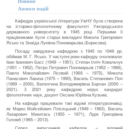
Новини
Анонси подій
Кафедра української літератури УжНУ була створена
на історико-філологічному факультеті Ужгородського
державного університету в 1945 році. Першими її
працівниками були старші викладачі Микола Григорович
Ясько та Зінаїда Луківна Пономарьова (Борисова).
Посаду завідувача кафедрою з 1945 по 1949 рр.
обіймав М. Г. Ясько. У наступні роки кафедру очолювали:
Іван Іванович Басс (1949 – 1951), Степан Ілліч Ковальчук
(1951 – 1952), Петро Петрович Пономарьов (1952 – 1966),
Павло Миколайович Лісовий (1966 – 1975), Микола
Панасович Лакиза (1975 – 1990), Василь Степанович Поп
(1989 – 2000), Валентина Володимирівна Барчан (2000 –
2021). З 2021 року кафедрою керує кандидат
філологічних наук, доцент Оксана Юріївна Кузьма.
На кафедрі працювали такі відомі літературознавці,
як Марко Мойсейович Плісецький (1949 – 1963), Василь
Лазарович Микитась (1955 – 1971), Лідія Григорівна
Голомб (1965 – 2013).
Серед випускників кафедри – відомий