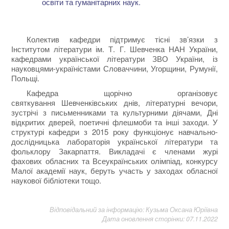
освіти та гуманітарних наук.
Колектив кафедри підтримує тісні зв’язки з
Інститутом літератури ім. Т. Г. Шевченка НАН України,
кафедрами української літератури ЗВО України, із
науковцями-україністами Словаччини, Угорщини, Румунії,
Польщі.
Кафедра щорічно організовує
святкування Шевченківських днів, літературні вечори,
зустрічі з письменниками та культурними діячами, Дні
відкритих дверей, поетичні флешмоби та інші заходи. У
структурі кафедри з 2015 року функціонує навчально-
дослідницька лабораторія української літератури та
фольклору Закарпаття. Викладачі є членами журі
фахових обласних та Всеукраїнських олімпіад, конкурсу
Малої академії наук, беруть участь у заходах обласної
наукової бібліотеки тощо.
Відповідальний за інформацію: Кузьма Оксана Юріївна
Дата оновлення сторінки: 07.11.2022