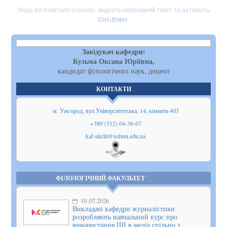
Якщо Ви помітили помилку,
виділіть необхідний текст та натисніть
Ctrl+Enter
.
Завідувач кафедри:
Кузьма Оксана Юріївна,
кандидат філологічних наук, доцент
КОНТАКТИ
м. Ужгород, вул.Університетська, 14, кімната 403
+380 (312) 64-36-67
kaf-ukrlit@uzhnu.edu.ua
Показати
на мапі
ФІЛОЛОГІЧНИЙ ФАКУЛЬТЕТ
01.07.2026
Викладачі кафедри журналістики
розробляють навчальний курс про
використання ШІ в медіа спільно з