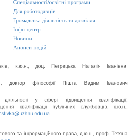
Спеціальності/освітні програми
Для роботодавців
Громадська діяльність та дозвілля
Інфо-центр
Новини
Анонси подій
ків, к.ю.н., доц. Петрецька Наталія Іванівна
и, доктор філософії Пішта Вадим Іванович
діяльності у сфері підвищення кваліфікації,
ення кваліфікації публічних службовців, к.ю.н.,
r.slivka@uzhnu.edu.ua
ового та інформаційного права, д.ю.н., проф. Тетяна