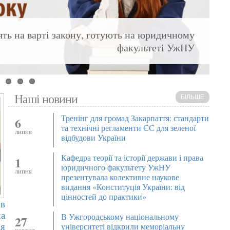
оять на варті закону, готують на юридичному
факультеті УжНУ
Наші новини
БІЛЬШЕ
Тренінг для громад Закарпаття: стандарти
6
та технічні регламенти ЄС для зеленої
липня
відбудови України
Кафедра теорії та історії держави і права
1
юридичного факультету УжНУ
липня
презентувала колективне наукове
видання «Конституція України: від
цінностей до практики»
 в
ча
В Ужгородському національному
27
ія
університеті відкрили меморіальну