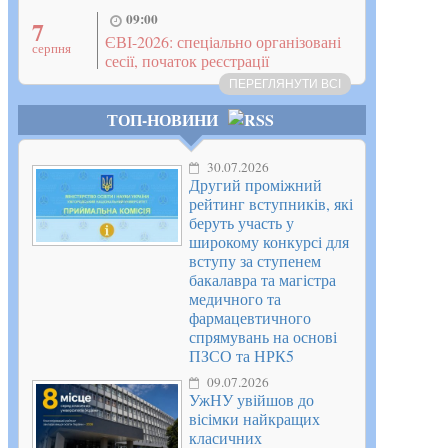
09:00
7
ЄВІ-2026: спеціально організовані
серпня
сесії, початок реєстрації
ПЕРЕГЛЯНУТИ ВСІ
ТОП-НОВИНИ
30.07.2026
Другий проміжний
рейтинг вступників, які
беруть участь у
широкому конкурсі для
вступу за ступенем
бакалавра та магістра
медичного та
фармацевтичного
спрямувань на основі
ПЗСО та НРК5
09.07.2026
УжНУ увійшов до
вісімки найкращих
класичних