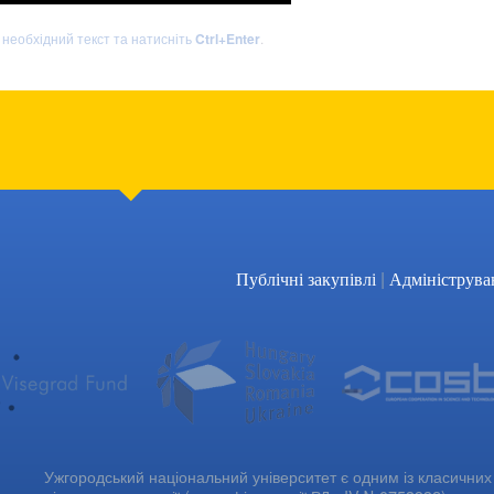
ь необхідний текст та натисніть
Ctrl+Enter
.
|
Публічні закупівлі
Адмініструва
Ужгородський національний університет є одним із класичних 