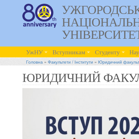
УЖГОРОДСЬ
НАЦІОНАЛЬ
УНІВЕРСИТЕ
УжНУ
Вступникам
Студенту
Нау
Головна
»
Факультети / Інститути
»
Юридичний факульт
раїни
винні
ЮРИДИЧНИЙ ФАКУ
рема».