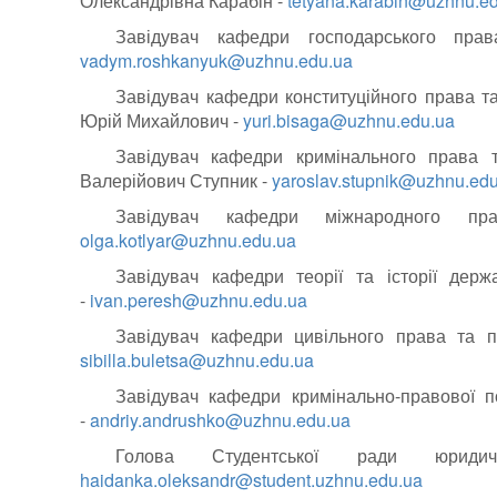
Олександрівна Карабін -
tetyana.karabin@uzhnu.e
Завідувач кафедри господарського пра
vadym.roshkanyuk@uzhnu.edu.ua
Завідувач кафедри конституційного права т
Юрій Михайлович -
yuri.bisaga@uzhnu.edu.ua
Завідувач кафедри кримінального права т
Валерійович Ступник -
yaroslav.stupnik@uzhnu.ed
Завідувач кафедри міжнародного пр
olga.kotlyar@uzhnu.edu.ua
Завідувач кафедри теорії та історії держ
-
ivan.peresh@uzhnu.edu.ua
Завідувач кафедри цивільного права та пр
sibilla.buletsa@uzhnu.edu.ua
Завідувач кафедри кримінально-правової п
-
andriy.andrushko@uzhnu.edu.ua
Голова Студентської ради юриди
haidanka.oleksandr@student.uzhnu.edu.ua