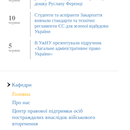
червня
дошку Руслану Ференці
Студенти та аспіранти Закарпаття
10
вивчали стандарти та технічні
червня
регламенти ЄС для зеленої відбудови
України
В УжНУ презентували підручник
5
«Загальне адміністративне право
червня
України»
Кафедри
Головна
Про нас
Центр правової підтримки осіб
постраждалих внаслідок військового
вторгнення