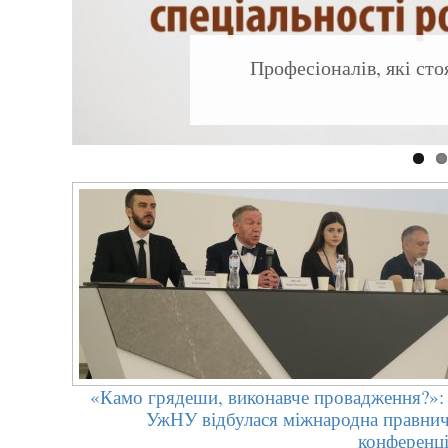
Професіоналів, які ст
«Камо грядеши, виконавче провадження?»:
УжНУ відбулася міжнародна правни
конференц