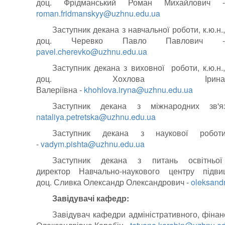
доц. Фрідманський Роман Михайлович -
roman.fridmanskyy@uzhnu.edu.ua
Заступник декана з навчальної роботи, к.ю.н.,
доц. Черевко Павло Павлович -
pavel.cherevko@uzhnu.edu.ua
Заступник декана з виховної роботи, к.ю.н.,
доц. Хохлова Ірина
Валеріївна
-
khohlova.iryna@uzhnu.edu.ua
Заступник декана з міжнародних зв'яз
nataliya.petretska@uzhnu.edu.ua
Заступник декана з наукової робот
-
vadym.pishta@uzhnu.edu.ua
Заступник декана з питань освітньої 
директор Навчально-наукового центру підвищ
доц.
Сливк
а
О
лександр
О
лександрович -
oleksand
Завідувачі кафедр:
Завідувач кафедри адміністративного, фінанс