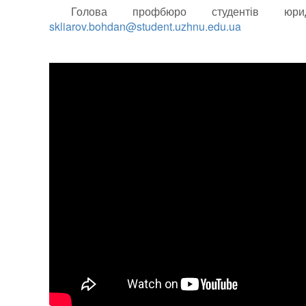
Голова профбюро студентів юри
skliarov.bohdan@student.uzhnu.edu.ua