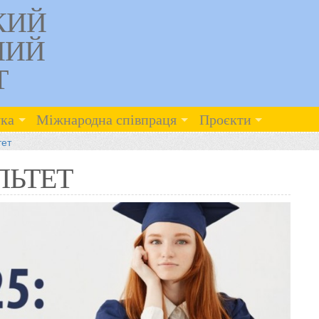
КИЙ
НИЙ
Т
ка
Міжнародна співпраця
Проєкти
ет
ЛЬТЕТ