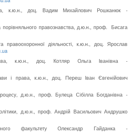
du.ua
ва, к.ю.н., доц. Вадим Михайлович Рошканюк -
а порівняльного правознавства
, д.ю.н., проф. Бисага
а правоохоронної діяльності
, к.ю.н., доц. Ярослав
u.ua
ава, к.ю.н., доц. Котляр Ольга Іванівна -
ави і права, к.ю.н., доц. Переш Іван Євгенійович
оцесу, д.ю.н., проф. Булеца Сібілла Богданівна -
олітики, д.ю.н., проф. Андрій Васильович Андрушко
чного факультету Олександр Гайданка -