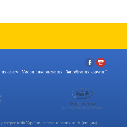
|
|
Facebook
YouTube
ння сайту
Умови використання
Запобігання корупції
університетів України, акредитованих за IV (вищим)