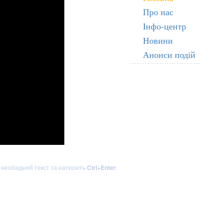
Про нас
Інфо-центр
Новини
Анонси подій
ь необхідний текст та натисніть
Ctrl+Enter
.