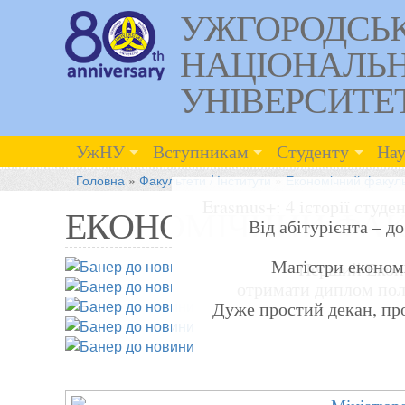
УЖГОРОДСЬ
НАЦІОНАЛЬ
УНІВЕРСИТЕ
УжНУ
Вступникам
Студенту
Нау
Головна
»
Факультети / Інститути
»
Економічний факуль
Erasmus+: 4 історії студе
ЕКОНОМІЧНИЙ ФАК
Від абітурієнта – д
Магістри економ
Перший Екон
отримати диплом пол
Дуже простий декан, пр