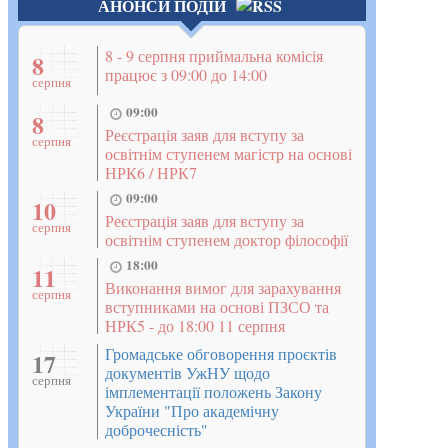
АНОНСИ ПОДІЙ
8 - 9 серпня приймальна комісія
8
працює з 09:00 до 14:00
серпня
09:00
8
Реєстрація заяв для вступу за
серпня
освітнім ступенем магістр на основі
НРК6 / НРК7
09:00
10
Реєстрація заяв для вступу за
серпня
освітнім ступенем доктор філософії
18:00
11
Виконання вимог для зарахування
серпня
вступниками на основі ПЗСО та
НРК5 - до 18:00 11 серпня
Громадське обговорення проєктів
17
документів УжНУ щодо
серпня
імплементації положень Закону
України "Про академічну
доброчесність"