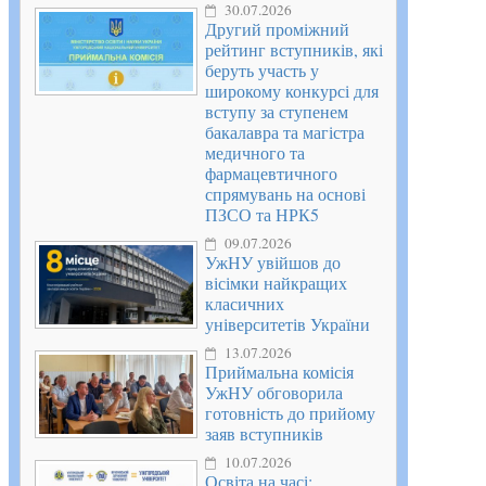
30.07.2026
Другий проміжний
рейтинг вступників, які
беруть участь у
широкому конкурсі для
вступу за ступенем
бакалавра та магістра
медичного та
фармацевтичного
спрямувань на основі
ПЗСО та НРК5
09.07.2026
УжНУ увійшов до
вісімки найкращих
класичних
університетів України
13.07.2026
Приймальна комісія
УжНУ обговорила
готовність до прийому
заяв вступників
10.07.2026
Освіта на часі: