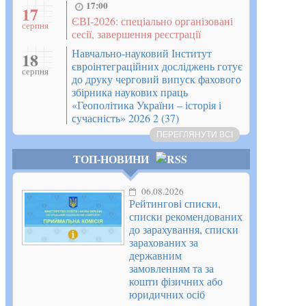
17:00
17
ЄВІ-2026: спеціально організовані
серпня
сесії, завершення реєстрації
Навчально-науковий Інститут
18
євроінтеграційних досліджень готує
серпня
до друку черговий випуск фахового
збірника наукових праць
«Геополітика України – історія і
сучасність» 2026 2 (37)
ПЕРЕГЛЯНУТИ ВСІ
ТОП-НОВИНИ
06.08.2026
Рейтингові списки,
списки рекомендованих
до зарахування, списки
зарахованих за
державним
замовленням та за
кошти фізичних або
юридичних осіб