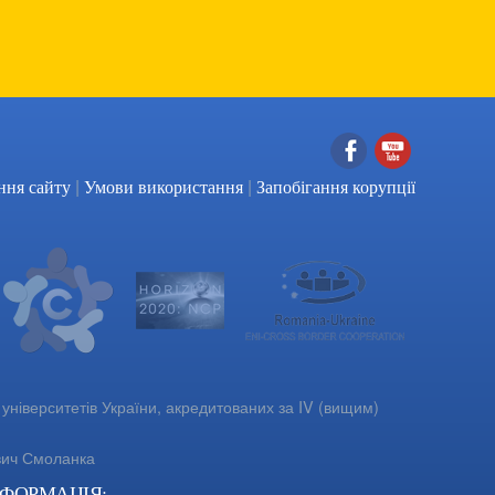
|
|
Facebook
YouTube
ння сайту
Умови використання
Запобігання корупції
університетів України, акредитованих за IV (вищим)
вич Смоланка
НФОРМАЦІЯ: