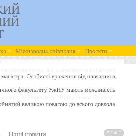
КИЙ
НИЙ
Т
ка
Міжнародна співпраця
Проєкти
тет
нток-економісток, які навчалися за кордоном
УЛЬТЕТ
о магістра. Особисті враження від навчання в
(Фото)
УжНУ студентів економічного факультету
ічного факультету УжНУ мають можливість
омічний форум Закарпаття провели в УжНУ
ьського університету “Вища школа бізнесу”
ойнятий великою повагою до всього довкола
Наші новини
БІЛЬШЕ