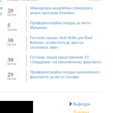
ам
Міжнародна академічна співпраця в
20
ту
межах програми Erasmus+
квітня
Профорієнтаційна поїздка до міста
5
Мукачево
травня
Гостьова лекція «Soft Skills для Hard
30
Reforms: особистість як двигун
квітня
системних змін»
Гостьова лекція представників АТ
30
«Ощадбанк» на економічному факультеті
квітня
Профорієнтаційна поїздка економічного
29
факультету до міста Свалява
квітня
Кафедри
Головна