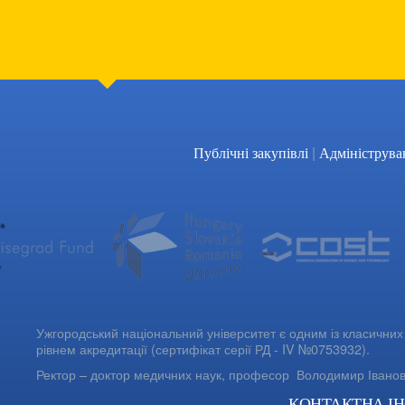
|
Публічні закупівлі
Адмініструва
Ужгородський національний університет є одним із класичних 
рівнем акредитації (сертифікат серії РД - IV №0753932).
Ректор – доктор медичних наук, професор
Володимир Івано
КОНТАКТНА І