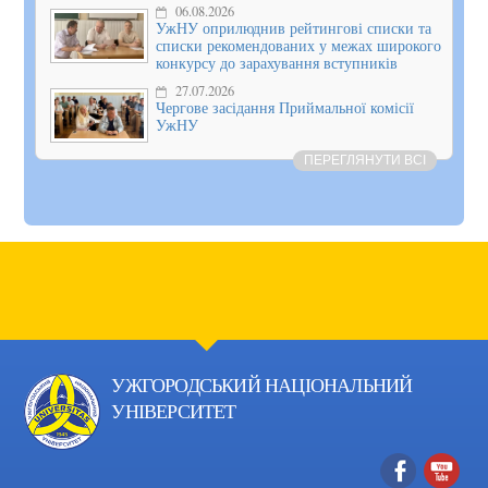
06.08.2026
УжНУ оприлюднив рейтингові списки та
списки рекомендованих у межах широкого
конкурсу до зарахування вступників
27.07.2026
Чергове засідання Приймальної комісії
УжНУ
ПЕРЕГЛЯНУТИ ВСІ
УЖГОРОДСЬКИЙ НАЦІОНАЛЬНИЙ
УНІВЕРСИТЕТ