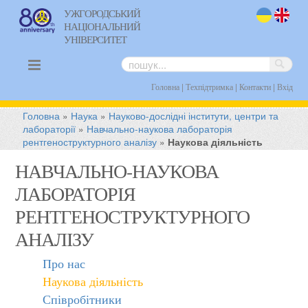
УЖГОРОДСЬКИЙ
НАЦІОНАЛЬНИЙ
uk
en
УНІВЕРСИТЕТ
|
|
|
Головна
Техпідтримка
Контакти
Вхід
Головна
»
Наука
»
Науково-дослідні інститути, центри та
лабораторії
»
Навчально-наукова лабораторія
рентгеноструктурного аналізу
»
Наукова діяльність
НАВЧАЛЬНО-НАУКОВА
ЛАБОРАТОРІЯ
РЕНТГЕНОСТРУКТУРНОГО
АНАЛІЗУ
Про нас
Наукова діяльність
Співробітники