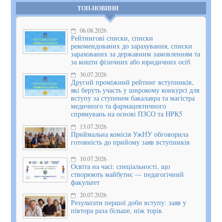
ТОП-НОВИНИ
06.08.2026
Рейтингові списки, списки
рекомендованих до зарахування, списки
зарахованих за державним замовленням та
за кошти фізичних або юридичних осіб
30.07.2026
Другий проміжний рейтинг вступників,
які беруть участь у широкому конкурсі для
вступу за ступенем бакалавра та магістра
медичного та фармацевтичного
спрямувань на основі ПЗСО та НРК5
13.07.2026
Приймальна комісія УжНУ обговорила
готовність до прийому заяв вступників
10.07.2026
Освіта на часі: спеціальності, що
створюють майбутнє — педагогічний
факультет
20.07.2026
Результати першої доби вступу: заяв у
півтора раза більше, ніж торік