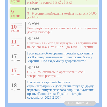
серпня
магістр на основі НРК6 / НРК7
09:00
9
8 - 9 серпня приймальна комісія працює з 09:00
серпня
до 14:00
09:00
10
Реєстрація заяв для вступу за освітнім ступенем
серпня
доктор філософії
18:00
11
Виконання вимог для зарахування вступниками
серпня
на основі ПЗСО та НРК5 - до 18:00 11 серпня
Громадське обговорення проєктів документів
17
УжНУ щодо імплементації положень Закону
серпня
України "Про академічну доброчесність"
17:00
17
ЄВІ-2026: спеціально організовані сесії,
серпня
завершення реєстрації
Навчально-науковий Інститут
18
євроінтеграційних досліджень готує до друку
серпня
черговий випуск фахового збірника наукових
праць «Геополітика України – історія і
сучасність» 2026 2 (37)
ПЕРЕГЛЯНУТИ ВСІ