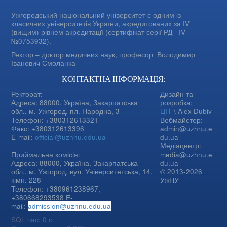
Ужгородський національний університет є одним із
класичних університетів України, акредитованих за IV
(вищим) рівнем акредитації (сертифікат серії РД - IV
№0753932).
Ректор – доктор медичних наук, професор
Володимир
Іванович Смоланка
КОНТАКТНА ІНФОРМАЦІЯ:
Ректорат:
Дизайн та
Адреса: 88000, Україна, Закарпатська
розробка:
обл., м. Ужгород, пл. Народна, 3
ЦІТ
\ Alex Dubiv
Телефон: +380312613321
Вебмайстер:
Факс: +380312613396
admin@uzhnu.e
E-mail:
official@uzhnu.edu.ua
du.ua
Медіацентр:
Приймальна комісія:
media@uzhnu.e
Адреса: 88000, Україна, Закарпатська
du.ua
обл., м. Ужгород, вул. Університетська, 14,
© 2013-2026
кімн. 228
УжНУ
Телефон: +380961238967,
+380668293538 E-
mail:
admission@uzhnu.edu.ua
SQL час: 0 с.