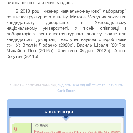
виконання поставлених завдань.
В 2018 році інженер навчально-наукової лабораторії
рентгеноструктурного аналізу Микола Медулич захистив
кандидатську дисертацію в Ужгородському
національному університеті. У тісній співпраці з
лабораторією рентгеноструктурного аналізу захистили
кандидатські дисертації наступні наукові співробітники
УжНУ: Віталій Любачко (2020р), Василь Шваля (2017р),
Михайло Поп (2016р), Христина Федьо (2012р), Антон
Когутич (2011р).
Якщо Ви помітили помилку,
виділіть необхідний текст та натисніть
Ctrl+Enter
.
АНОНСИ ПОДІЙ
09:00
9
Реєстрація заяв для вступу за освітнім ступенем