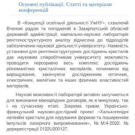
Основні публікації. Статті та матеріали
конференцій
В «Концепції освітньої діяльності УжНУ», схваленій
Вченою радою та погодженій в Закарпатській обласній
державній адміністрації, навчально-наукова лабораторія
рентгеноструктурного аналізу віднесена до підрозділів
забезпечення наукової діяльності університету. Наявність
установки для рентгеноструктурних досліджень кристалів
дає науковим співробітникам університету можливість
проводити нерозривно весь комплекс досліджень
різноманітних кристалічних матеріалів, починаючи від
вирощування, закінчуючи дослідженням оптичних,
електричних, магнітних та інших фізичних властивостей
матеріалів.
Наукові можливості лабораторії активно залучаються
для виконання міжнародних договорів, як в минулому, так
і на сучасному етапі. Зокрема триває Українсько-
французький науково-дослідний проект «Халькогенідні
нелінійні кристали для керування формою та поширенням
імпульсів лазерного випромінювання», №M/4-2022, №
держреєстрації 0122U200127.