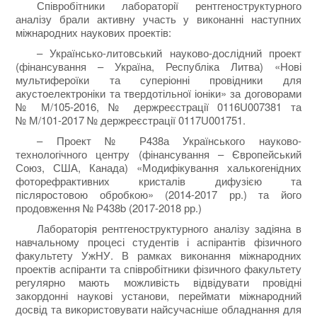
Співробітники лабораторії рентгеноструктурного
аналізу брали активну участь у виконанні наступних
міжнародних наукових проектів:
– Українсько-литовський науково-дослідний проект
(фінансування – Україна, Республіка Литва) «Нові
мультифероїки та суперіонні провідники для
акустоелектроніки та твердотільної іоніки» за договорами
№ М/105-2016, № держреєстрації 0116U007381 та
№ М/101-2017 № держреєстрації 0117U001751.
– Проект № Р438а Українського науково-
технологічного центру (фінансування – Європейський
Союз, США, Канада) «Модифікування халькогенідних
фоторефрактивних кристалів дифузією та
післяростовою обробкою» (2014-2017 рр.) та його
продовження № Р438b (2017-2018 рр.)
Лабораторія рентгеноструктурного аналізу задіяна в
навчальному процесі студентів і аспірантів фізичного
факультету УжНУ. В рамках виконання міжнародних
проектів аспіранти та співробітники фізичного факультету
регулярно мають можливість відвідувати провідні
закордонні наукові установи, переймати міжнародний
досвід та використовувати найсучасніше обладнання для