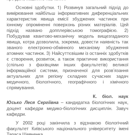
Основні здобутки. 1) Розвинув загальний підхід до
вимірювання найбільш інформативних диференціальних
характеристик явища емісії збуджених частинок при
іонному опроміненні поверхонь різних матеріалів. Цей
підхід названо допплерівською томографією. 2)
Побудував квантово-механічну модель вищезгаданого
явища, котра дозволила, зокрема, довести наявність так
званого електронно-обмінного механізму збудження
атомних частинок. 3) Найсуттєвішим із останніх здобутків
є створення, розвиток, а також практичне використання
(спільно з фахівцями інших факультетів) великої
інформаційної системи, призначеної для розв’язання
актуальних для регіону складних сучасних задач
медичного, біологічного, географічного і хімічного
спрямування.
К. біол. наук
Юсько Леся Сергіївна
– кандидатка біологічних наук,
доцент кафедри медико-біологічних дисциплін. Завуч
кафедри.
У 2002 році закінчила з відзнакою біологічний
факультет Київського національного університету імені
Тараса Шевченка.