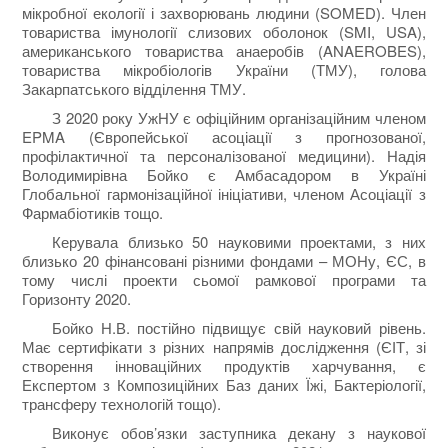
мікробної екології і захворювань людини (SOMED). Член
товариства імунології слизових оболонок (SMI, USA),
американського товариства анаеробів (ANAEROBES),
товариства мікробіологів України (ТМУ), голова
Закарпатського відділення ТМУ.
З 2020 року УжНУ є офіційним організаційним членом
EPMA (Європейської асоціації з прогнозованої,
профілактичної та персоналізованої медицини). Надія
Володимирівна Бойко є Амбасадором в Україні
Глобальної гармонізаційної ініціативи, членом Асоціації з
Фармабіотиків тощо.
Керувала близько 50 науковими проектами, з них
близько 20 фінансовані різними фондами – МОНу, ЄС, в
тому числі проекти сьомої рамкової програми та
Горизонту 2020.
Бойко Н.В. постійно підвищує свій науковий рівень.
Має сертифікати з різних напрямів дослідження (ЄІТ, зі
створення інноваційних продуктів харчування, є
Експертом з Композиційних Баз даних Їжі, Бактеріології,
трансферу технологій тощо).
Виконує обов’язки заступника декану з наукової