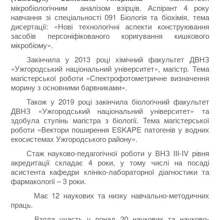
мікробіологічним аналізом взірців. Аспірант 4 року
навчання зі спеціальності 091 Біологія та біохімія, тема
дисертації: «Нові технологічні аспекти конструювання
засобів персоніфікованого коригування кишкового
мікробіому».
Закінчила у 2013 році хімічний факультет ДВНЗ
«Ужгородський національний університет», магістр. Тема
магістерської роботи «Спектрофотометричне визначення
морину з основними барвниками».
Також у 2019 році закінчила біологічний факультет
ДВНЗ «Ужгородський національний університет» та
здобула ступінь магістра з біології. Тема магістерської
роботи «Вектори поширення ESKAPE патогенів у водних
екосистемах Ужгородського району».
Стаж науково-педагогічної роботи у ВНЗ ІІІ-ІV рівня
акредитації складає 4 роки, у тому числі на посаді
асистента кафедри клініко-лабораторної діагностики та
фармакології – 3 роки.
Має 12 наукових та низку навчально-методичних
праць.
Взяла участь у понад 20 наукових та науково-