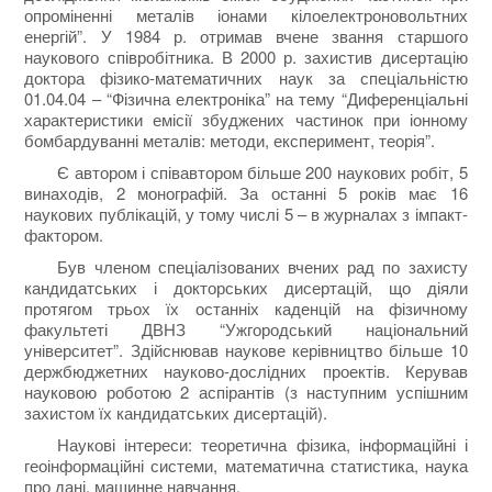
опроміненні металів іонами кілоелектроновольтних
енергій”. У 1984 р. отримав вчене звання старшого
наукового співробітника. В 2000 р. захистив дисертацію
доктора фізико-математичних наук за спеціальністю
01.04.04 – “Фізична електроніка” на тему “Диференціальні
характеристики емісії збуджених частинок при іонному
бомбардуванні металів: методи, експеримент, теорія”.
Є автором і співавтором більше 200 наукових робіт, 5
винаходів, 2 монографій. За останні 5 років має 16
наукових публікацій, у тому числі 5 – в журналах з імпакт-
фактором.
Був членом спеціалізованих вчених рад по захисту
кандидатських і докторських дисертацій, що діяли
протягом трьох їх останніх каденцій на фізичному
факультеті ДВНЗ “Ужгородський національний
університет”. Здійснював наукове керівництво більше 10
держбюджетних науково-дослідних проектів. Керував
науковою роботою 2 аспірантів (з наступним успішним
захистом їх кандидатських дисертацій).
Наукові інтереси: теоретична фізика, інформаційні і
геоінформаційні системи, математична статистика, наука
про дані, машинне навчання.