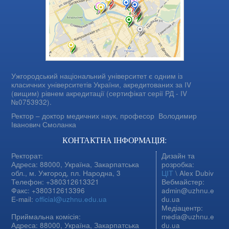
Ужгородський національний університет є одним із
класичних університетів України, акредитованих за IV
(вищим) рівнем акредитації (сертифікат серії РД - IV
№0753932).
Ректор – доктор медичних наук, професор
Володимир
Іванович Смоланка
КОНТАКТНА ІНФОРМАЦІЯ:
Ректорат:
Дизайн та
Адреса: 88000, Україна, Закарпатська
розробка:
обл., м. Ужгород, пл. Народна, 3
ЦІТ
\ Alex Dubiv
Телефон: +380312613321
Вебмайстер:
Факс: +380312613396
admin@uzhnu.e
E-mail:
official@uzhnu.edu.ua
du.ua
Медіацентр:
Приймальна комісія:
media@uzhnu.e
Адреса: 88000, Україна, Закарпатська
du.ua