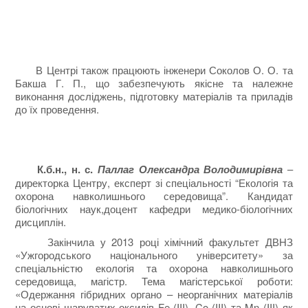
В Центрі також працюють інженери Соколов О. О. та
Бакша Г. П., що забезпечують якісне та належне
виконання досліджень, підготовку матеріалів та приладів
до їх проведення.
К.б.н., н. с.
Паллаг Олександра Володимирівна
–
директорка Центру, експерт зі спеціальності “Екологія та
охорона навколишнього середовища”. Кандидат
біологічних наук,доцент кафедри медико-біологічних
дисциплін.
Закінчила у 2013 році хімічний факультет ДВНЗ
«Ужгородського національного університету» за
спеціальністю екологія та охорона навколишнього
середовища, магістр. Тема магістерської роботи:
«Одержання гібридних органо – неорганічних матеріалів
на основі шаруватих оксидів Fe (III), Co (III) та Mn (III) як