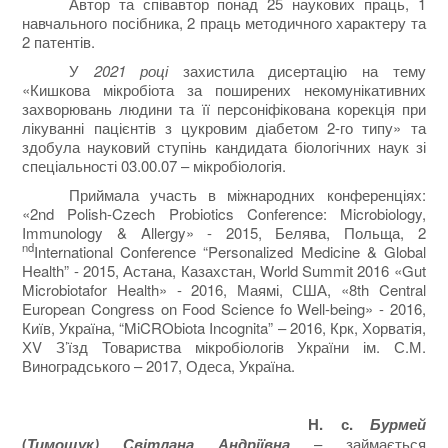
Автор та співавтор понад 25 наукових праць, 1
навчального посібника, 2 праць методичного характеру та
2 патентів.
У
2021 році
захистила дисертацію на тему
«Кишкова мікробіота за поширених некомунікативних
захворювань людини та її персоніфікована корекція при
лікуванні пацієнтів з цукровим діабетом 2-го типу» та
здобула науковий ступінь кандидата біологічних наук зі
спеціальності 03.00.07 – мікробіологія.
Приймала участь в міжнародних конференціях:
«2nd Polish-Czech Probiotics Conference: Microbiology,
Immunology & Allergy» - 2015, Белява, Польща, 2
nd
International Conference “Personalized Medicine & Global
Health” - 2015, Астана, Казахстан, World Summit 2016 «Gut
Microbiotafor Health» - 2016, Маямі, США, «8th Central
European Congress on Food Science fo Well-being» - 2016,
Київ, Україна, “MiCRObiota Incognita” – 2016, Крк, Хорватія,
ХV З’їзд Товариства мікробіологів України ім. С.М.
Виноградського – 2017, Одеса, Україна.
Н. с.
Бурмей
(
Тимощук) Світлана Андріївна
– займається