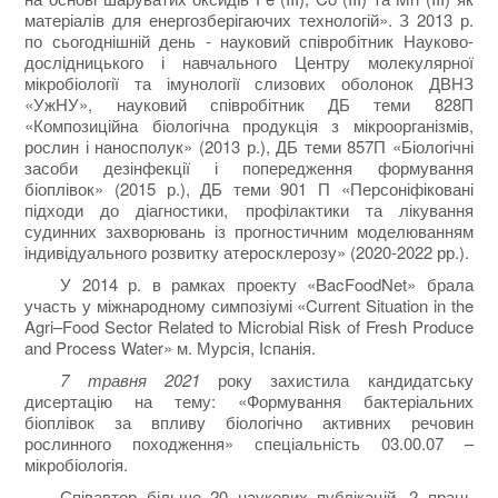
матеріалів для енергозберігаючих технологій». З 2013 р.
по сьогоднішній день - науковий співробітник Науково-
дослідницького і навчального Центру молекулярної
мікробіології та імунології слизових оболонок ДВНЗ
«УжНУ», науковий співробітник ДБ теми 828П
«Композиційна біологічна продукція з мікроорганізмів,
рослин і наносполук» (2013 р.), ДБ теми 857П «Біологічні
засоби дезінфекції і попередження формування
біоплівок» (2015 р.), ДБ теми 901 П «Персоніфіковані
підходи до діагностики, профілактики та лікування
судинних захворювань із прогностичним моделюванням
індивідуального розвитку атеросклерозу» (2020-2022 рр.).
У 2014 р. в рамках проекту «BacFoodNet» брала
участь у міжнародному симпозіумі «Current Situation in the
Agri–Food Sector Related to Microbial Risk of Fresh Produce
and Process Water» м. Мурсія, Іспанія.
7 травня 2021
року захистила кандидатську
дисертацію на тему: «Формування бактеріальних
біоплівок за впливу біологічно активних речовин
рослинного походження» спеціальність 03.00.07 –
мікробіологія.
Співавтор більше 20 наукових публікацій, 2 праць