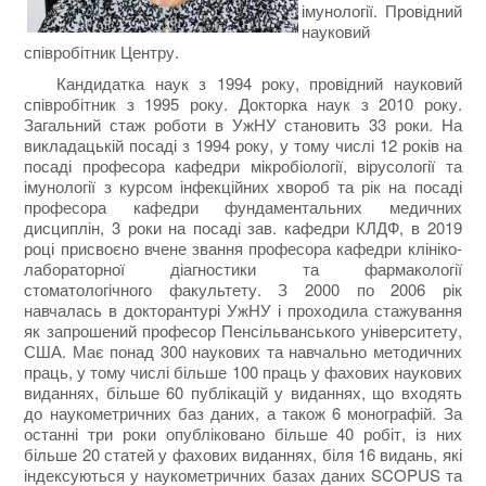
імунології. Провідний
науковий
співробітник Центру.
Кандидатка наук з 1994 року, провідний науковий
співробітник з 1995 року. Докторка наук з 2010 року.
Загальний стаж роботи в УжНУ становить 33 роки. На
викладацькій посаді з 1994 року, у тому числі 12 років на
посаді професора кафедри мікробіології, вірусології та
імунології з курсом інфекційних хвороб та рік на посаді
професора кафедри фундаментальних медичних
дисциплін, 3 роки на посаді зав. кафедри КЛДФ, в 2019
році присвоєно вчене звання професора кафедри клініко-
лабораторної діагностики та фармакології
стоматологічного факультету. З 2000 по 2006 рік
навчалась в докторантурі УжНУ і проходила стажування
як запрошений професор Пенсільванського університету,
США. Має понад 300 наукових та навчально методичних
праць, у тому числі більше 100 праць у фахових наукових
виданнях, більше 60 публікацій у виданнях, що входять
до наукометричних баз даних, а також 6 монографій. За
останні три роки опубліковано більше 40 робіт, із них
більше 20 статей у фахових виданнях, біля 16 видань, які
індексуються у наукометричних базах даних SCOPUS та