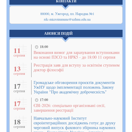
КОНТАКТИ
88000, м. Ужгород, пл. Народна №1
rdc-microimmune@uzhnu.edu.ua
АНОНСИ ПОДІЙ
18:00
11
Виконання вимог для зарахування вступниками
серпня
на основі ПЗСО та НРК5 - до 18:00 11 серпня
Реєстрація заяв для вступу за освітнім ступенем
13
доктор філософії
серпня
Громадське обговорення проєктів документів
17
УжНУ щодо імплементації положень Закону
серпня
України "Про академічну доброчесність"
17:00
17
ЄВІ-2026: спеціально організовані сесії,
серпня
завершення реєстрації
Навчально-науковий Інститут
18
євроінтеграційних досліджень готує до друку
серпня
черговий випуск фахового збірника наукових