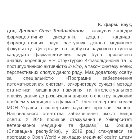
К. фарм. наук,
доц.
Девіняк Олег Теодозійович
– завідувач кафедри
фармацевтичних дисциплін, доцент, кандидат
фармацевтичних наук, заступник декана медичного
факультету. Дисертація на здобуття наукового ступеня
кандидата фармацевтичних наук була присвячена
аналізу кореляцій між структурою 4-тіазолідинонів та їх
протипухлинною активністю
in vitro
, а також синтезу нових
перспективних сполук даного ряду. Має додаткову освіту
за спеціальністю «Програмне забезпечення
автоматизованих систем», використовує сучасні методи
статистики, машинного навчання та інтелектуального
аналізу даних до розв’язання широкого спектру наукових
проблем у медицині та фармації. Член експертних комісії
МОН України з експертизи наукових проєктів, експерт
Національного агентства забезпечення якості вищої
освіти. У 2018 пройшов стажування в Університеті
ветеринарної медицини та фармації м. Кошице
(Словацька республіка), у 2019 році стажувався за
програмою Open World у закладах медичної освіти штату