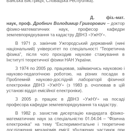
Банська Бистриця, Словацька Республіка).
Д. фіз.-мат.
наук, проф.
Дробнич Володимир Григорович
– доктор
фізико-математичних наук, професор кафедри
землевпорядкування та кадастру ДВНЗ «УжНУ».
В 1971 р. закінчив Ужгородський державний (нині
національний) університет по спеціальності “Теоретична
фізика”, після чого проходив наукове стажування в
Інституті теоретичної фізики НАН України.
З 1974 по 2005 рр. працював, займаючись науковою і
науково-педагогічною роботою, на різних посадах в
Проблемній науково-дослідній лабораторії фізичної
електроніки ДВНЗ «УжНУ» (з 1983 р. очолював в цій
установі відділ емісійної електроніки).
З 2005 р. працює в ДВНЗ «УжНУ» на посаді
професора кафедри землевпорядкування та кадастру.
В 1982 р. захистив дисертацію кандидата фізико-
математичних наук за спеціальністю 01.04.04 – “Фізична
електроніка” на тему “Експериментальне і теоретичне
дослідження механізмів емісії збуджених частинок при