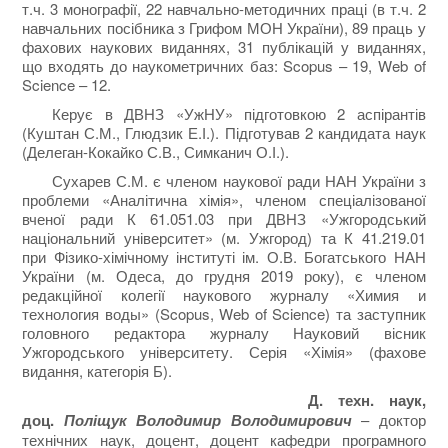
т.ч. 3 монографії, 22 навчально-методичних праці (в т.ч. 2
навчальних посібника з Грифом МОН України), 89 праць у
фахових наукових виданнях, 31 публікацій у виданнях,
що входять до наукометричних баз: Scopus – 19, Web of
Science – 12.
Керує в ДВНЗ «УжНУ» підготовкою 2 аспірантів
(Куштан С.М., Глюдзик Е.І.). Підготував 2 кандидата наук
(Делеган-Кокайко С.В., Симканич О.І.).
Сухарев С.М. є членом наукової ради НАН України з
проблеми «Аналітична хімія», членом спеціалізованої
вченої ради К 61.051.03 при ДВНЗ «Ужгородський
національний університет» (м. Ужгород) та К 41.219.01
при Фізико-хімічному інституті ім. О.В. Богатського НАН
України (м. Одеса, до грудня 2019 року), є членом
редакційної колегії наукового журналу «Химия и
технология воды» (Scopus, Web of Science) та заступник
головного редактора журналу Науковий вісник
Ужгородського університету. Серія «Хімія» (фахове
видання, категорія Б).
Д. техн. наук,
доц.
Поліщук Володимир Володимирович
– доктор
технічних наук, доцент, доцент кафедри програмного