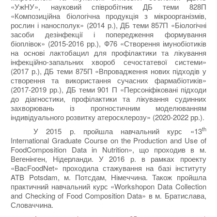
«УжНУ», науковий співробітник ДБ теми 828П
«Композиційна біологічна продукція з мікроорганізмів,
рослин і наносполук» (2014 р.), ДБ теми 857П «Біологічні
засоби дезінфекції і попередження формування
біоплівок» (2015-2016 рр.), Ф76 «Створення імунобіотиків
на основі лактобацил для профілактики та лікування
інфекційно-запальних хвороб сечостатевої системи»
(2017 р.), ДБ теми 875П «Впровадження нових підходів у
створення та використання сучасних фармабіотиків»
(2017-2019 рр.), ДБ теми 901 П «Персоніфіковані підходи
до діагностики, профілактики та лікування судинних
захворювань із прогностичним моделюванням
індивідуального розвитку атеросклерозу» (2020-2022 рр.).
th
У 2015 р. пройшла навчальний курс «13
International Graduate Course on the Production and Use of
FoodComposition Data in Nutrition», що проходив в м.
Вегенінген, Нідерланди. У 2016 р. в рамках проекту
«BacFoodNet» проходила стажування на базі інституту
ATB Potsdam, м. Потсдам, Німеччина. Також пройшла
практичний навчальний курс «Workshopon Data Collection
and Checking of Food Composition Data» в м. Братислава,
Словаччина.