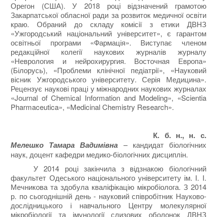
Орегон (США). У 2018 році відзначений грамотою
Закарпатської обласної ради за розвиток медичної освіти
краю. Обраний до складу комісії з етики ДВНЗ
«Ужгородський національний університет», є гарантом
освітньої програми «Фармація». Виступає членом
редакційної колегії наукових журналів журналу
«Неврология и нейрохирургия. Восточная Европа»
(Білорусь), «Проблеми клінічної педіатрії», «Науковий
вісник Ужгородського університету. Серія Медицина».
Рецензує наукові праці у міжнародних наукових журналах
«Journal of Chemical Information and Modeling», «Scientia
Pharmaceutica», «Medicinal Chemistry Research».
К. б. н., н. с.
Мелешко Тамара Вадимівна
– кандидат біологічних
наук, доцент кафедри медико-біологічних дисциплін.
У 2014 році закінчила з відзнакою біологічний
факультет Одеського національного університету ім. І. І.
Мечникова та здобула кваліфікацію мікробіолога. З 2014
р. по сьогоднішній день - науковий співробітник Науково-
дослідницького і навчального Центру молекулярної
мікробіології та імунології слизових оболонок ДВНЗ