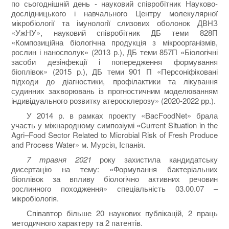
по сьогоднішній день - науковий співробітник Науково-
дослідницького і навчального Центру молекулярної
мікробіології та імунології слизових оболонок ДВНЗ
«УжНУ», науковий співробітник ДБ теми 828П
«Композиційна біологічна продукція з мікроорганізмів,
рослин і наносполук» (2013 р.), ДБ теми 857П «Біологічні
засоби дезінфекції і попередження формування
біоплівок» (2015 р.), ДБ теми 901 П «Персоніфіковані
підходи до діагностики, профілактики та лікування
судинних захворювань із прогностичним моделюванням
індивідуального розвитку атеросклерозу» (2020-2022 рр.).
У 2014 р. в рамках проекту «BacFoodNet» брала
участь у міжнародному симпозіумі «Current Situation in the
Agri–Food Sector Related to Microbial Risk of Fresh Produce
and Process Water» м. Мурсія, Іспанія.
7 травня 2021
року захистила кандидатську
дисертацію на тему: «Формування бактеріальних
біоплівок за впливу біологічно активних речовин
рослинного походження» спеціальність 03.00.07 –
мікробіологія.
Співавтор більше 20 наукових публікацій, 2 праць
методичного характеру та 2 патентів.