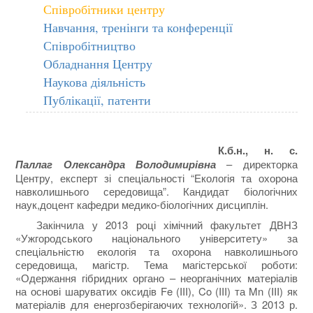
Співробітники центру
Навчання, тренінги та конференції
Співробітництво
Обладнання Центру
Наукова діяльність
Публікації, патенти
К.б.н., н. с.
Паллаг Олександра Володимирівна
– директорка
Центру, експерт зі спеціальності “Екологія та охорона
навколишнього середовища”. Кандидат біологічних
наук,доцент кафедри медико-біологічних дисциплін.
Закінчила у 2013 році хімічний факультет ДВНЗ
«Ужгородського національного університету» за
спеціальністю екологія та охорона навколишнього
середовища, магістр. Тема магістерської роботи:
«Одержання гібридних органо – неорганічних матеріалів
на основі шаруватих оксидів Fe (III), Co (III) та Mn (III) як
матеріалів для енергозберігаючих технологій». З 2013 р.