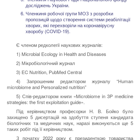
досліджень України.
Членкиня робочої групи МОЗ з розробки
пропозицій щодо створення системи реабілітації
хворих, які перехворіли на коронавірусну
хворобу (COVID-19).
Є членом редколегії наукових журналів:
1) Microbial Ecology in Health and Diseases
2) Мікробіологічний журнал
3) EC Nutrition, PubMed Central
4) Запрошеним редактором журналу “Human
microbiome and Personalized nutrition”
5) Спів-редактором книги «Microbiome in 3P medicine
strategies: the first exploitation guide».
Під керівництвом професорки Н. В. Бойко було
захищено 5 дисертацій на здобуття ступеня кандидата
біологічних та медичних наук, наразі виконуються ще 5
таких робіт під її керівництвом.
З початку 2022 року є президенткою товариства