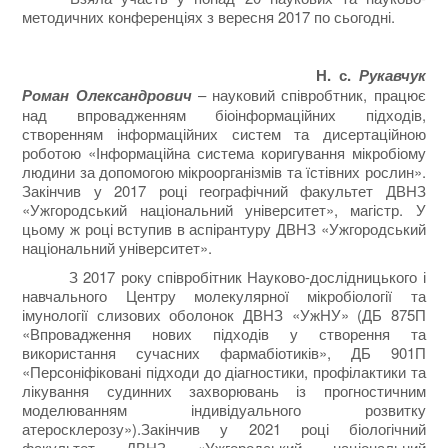
методичних конференціях з вересня 2017 по сьогодні.
Н. с.
Рукавчук
Роман Олександрович
– науковий співробтник, працює
над впровадженням біоінформаційних підходів,
створенням інформаційних систем та дисертаційною
роботою «Інформаційна система коригування мікробіому
людини за допомогою мікроорганізмів та їстівних рослин».
Закінчив у 2017 році географічний факультет ДВНЗ
«Ужгородський національний університет», магістр. У
цьому ж році вступив в аспірантуру ДВНЗ «Ужгородський
національний університет».
З 2017 року співробітник Науково-дослідницького і
навчального Центру молекулярної мікробіології та
імунології слизових оболонок ДВНЗ «УжНУ» (ДБ 875П
«Впровадження нових підходів у створення та
використання сучасних фармабіотиків», ДБ 901П
«Персоніфіковані підходи до діагностики, профілактики та
лікування судинних захворювань із прогностичним
моделюванням індивідуального розвитку
атеросклерозу»).Закінчив у 2021 році біологічний
факультет ДВНЗ «Ужгородський національний