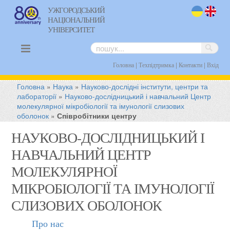
УЖГОРОДСЬКИЙ
НАЦІОНАЛЬНИЙ
uk
en
УНІВЕРСИТЕТ
|
|
|
Головна
Техпідтримка
Контакти
Вхід
Головна
»
Наука
»
Науково-дослідні інститути, центри та
лабораторії
»
Науково-дослідницький і навчальний Центр
молекулярної мікробіології та імунології слизових
оболонок
»
Співробітники центру
НАУКОВО-ДОСЛІДНИЦЬКИЙ І
НАВЧАЛЬНИЙ ЦЕНТР
МОЛЕКУЛЯРНОЇ
МІКРОБІОЛОГІЇ ТА ІМУНОЛОГІЇ
СЛИЗОВИХ ОБОЛОНОК
Про нас