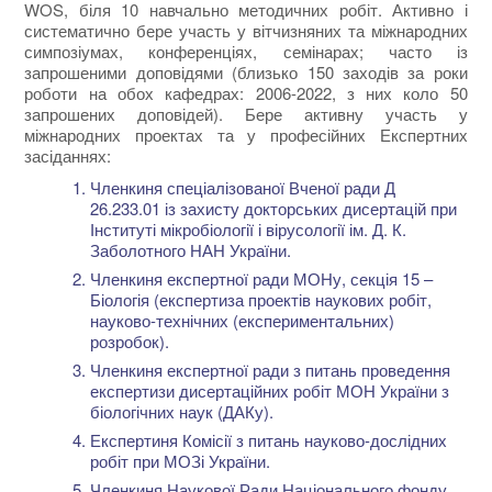
WOS, біля 10 навчально методичних робіт. Активно і
систематично бере участь у вітчизняних та міжнародних
симпозіумах, конференціях, семінарах; часто із
запрошеними доповідями (близько 150 заходів за роки
роботи на обох кафедрах: 2006-2022, з них коло 50
запрошених доповідей). Бере активну участь у
міжнародних проектах та у професійних Експертних
засіданнях:
Членкиня спеціалізованої Вченої ради Д
26.233.01 із захисту докторських дисертацій при
Інституті мікробіології і вірусології ім. Д. К.
Заболотного НАН України.
Членкиня експертної ради МОНу, секція 15 –
Біологія (експертиза проектів наукових робіт,
науково-технічних (експериментальних)
розробок).
Членкиня експертної ради з питань проведення
експертизи дисертаційних робіт МОН України з
біологічних наук (ДАКу).
Експертиня Комісії з питань науково-дослідних
робіт при МОЗі України.
Членкиня Наукової Ради Національного фонду