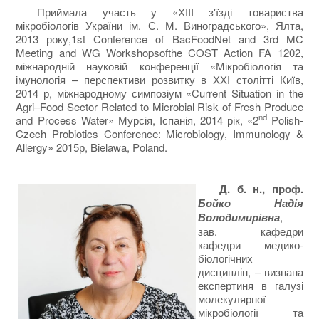
Приймала участь у «ХІІІ з'їзді товариства
мікробіологів України ім. С. М. Виноградського», Ялта,
2013 року,1st Conference of BacFoodNet and 3rd MC
Meeting and WG Workshopsofthe COST Action FA 1202,
міжнародній науковій конференції «Мікробіологія та
імунологія – перспективи розвитку в ХХІ столітті Київ,
2014 р, міжнародному симпозіум «Current Situation in the
Agri–Food Sector Related to Microbial Risk of Fresh Produce
nd
and Process Water» Мурсія, Іспанія, 2014 рік, «2
Polish-
Czech Probiotics Conference: Microbiology, Immunology &
Allergy» 2015р, Bielawa, Poland.
Д. б. н., проф.
Бойко Надія
Володимирівна
,
зав. кафедри
кафедри медико-
біологічних
дисциплін, – визнана
експертиня в галузі
молекулярної
мікробіології та