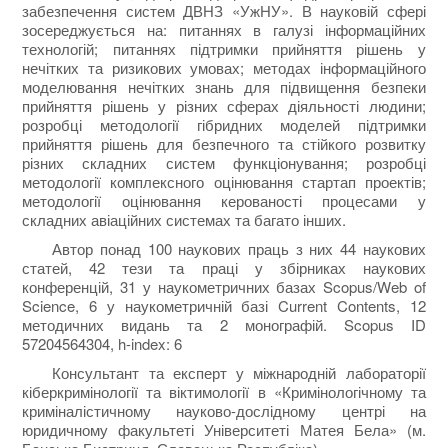
забезпечення систем ДВНЗ «УжНУ». В науковій сфері
зосереджується на: питаннях в галузі інформаційних
технологій; питаннях підтримки прийняття рішень у
нечітких та ризикових умовах; методах інформаційного
моделювання нечітких знань для підвищення безпеки
прийняття рішень у різних сферах діяльності людини;
розробці методології гібридних моделей підтримки
прийняття рішень для безпечного та стійкого розвитку
різних складних систем функціонування; розробці
методології комплексного оцінювання стартап проектів;
методології оцінювання керованості процесами у
складних авіаційних системах та багато інших.
Автор понад 100 наукових праць з них 44 наукових
статей, 42 тези та праці у збірниках наукових
конференцій, 31 у наукометричних базах Scopus/Web of
Science, 6 у наукометричній базі Current Contents, 12
методичних видань та 2 монографій. Scopus ID
57204564304, h-index: 6
Консультант та експерт у міжнародній лабораторії
кіберкримінології та віктимології в «Кримінологічному та
криміналістичному науково-дослідному центрі на
юридичному факультеті Університеті Матея Бела» (м.