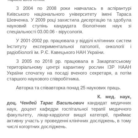
З 2004 по 2008 роки навчалась в аспірантурі
Київського національного університету імені Тараса
Шевченка. У 2009 році захистила дисертацію та здобула
науковий ступінь кандидата біологічних наук зі
спеціальності 03.00.06 - вірусологія.
У 2001-2002 рр. працювала у відділі клітинних систем
Інституту експериментальної патології, онкології і
радіобіології ім. Р.Є. Кавецького НАН України.
З 2005 по 2018 рр. працювала в Закарпатському
територіальному центрі карантину рослин ІЗР НААН
України спочатку на посаді вченого секретаря, а потім
старшого наукового співробітника.
Авторка та співавторка понад 25 наукових праць.
К. мед. наук,
доц.
Чендей Тарас Васильович
кандидат медичних
наук, доцент кафедри госпітальної терапії медичного
факультету, лікар-кардіолог вищої категорії, приймає
активну участь у проведенні клінічних досліджень, в тому
числі когортних досліджень.