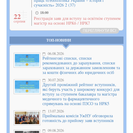
праць «Геополітика України – історія і
сучасність» 2026 2 (37)
18:00
22
Реєстрація заяв для вступу за освітнім ступенем
серпня
магістр на основі НРК6 / НРК7
ПЕРЕГЛЯНУТИ ВСІ
ТОП-НОВИНИ
06.08.2026
Рейтингові списки, списки
рекомендованих до зарахування, списки
зарахованих за державним замовленням та
за кошти фізичних або юридичних осіб
30.07.2026
Другий проміжний рейтинг вступників,
які беруть участь у широкому конкурсі для
вступу за ступенем бакалавра та магістра
медичного та фармацевтичного
спрямувань на основі ПЗСО та НРК5
13.07.2026
Приймальна комісія УжНУ обговорила
готовність до прийому заяв вступників
09.08.2026