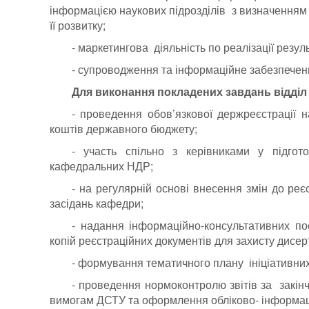
інформацією наукових підрозділів з визначенням 
її розвитку;
- маркетингова діяльність по реалізації резуль
- супроводження та інформаційне забезпеч
Для виконання покладених завдань відділ з
- проведення обов’язкової держреєстрації н
коштів державного бюджету;
- участь спільно з керівниками у підгото
кафедральних НДР;
- на регулярній основі внесення змін до реєс
засідань кафедри;
- надання інформаційно-консультативних по
копій реєстраційних документів для захисту дисе
- формування тематичного плану ініціативни
- проведення нормоконтролю звітів за закін
вимогам ДСТУ та оформлення обліково- інформаці