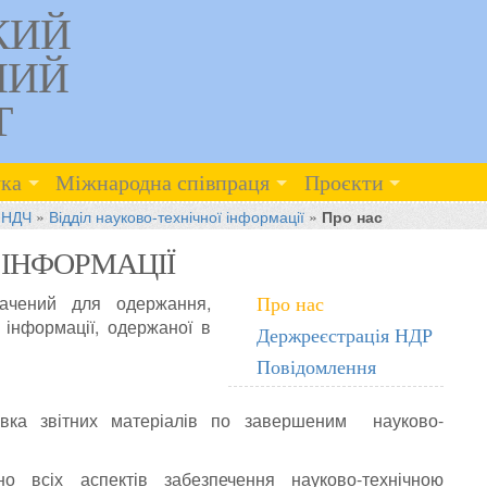
КИЙ
НИЙ
Т
ка
Міжнародна співпраця
Проєкти
 НДЧ
»
Відділ науково-технічної інформації
»
Про нас
 ІНФОРМАЦІЇ
значений для одержання,
Про нас
 інформації, одержаної в
Держреєстрація НДР
Повідомлення
отовка звітних матеріалів по завершеним науково-
но всіх аспектів забезпечення науково-технічною