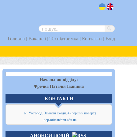
uk
en
|
|
|
|
Головна
Вакансії
Техпідтримка
Контакти
Вхід
Начальник відділу:
Фречка Наталія Іванівна
КОНТАКТИ
м. Ужгород, Замкові сходи, 4 (перший поверх)
dep-nti@uzhnu.edu.ua
АНОНСИ ПОДІЙ