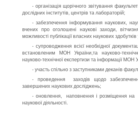
- організація щорічного звітування факультет
дослідних інститутів, центрів та лабораторій;
- забезпечення інформування наукових, наук
вчених про оголошені наукові заходи, вітчизня
можливості публікації власних наукових здобуткі
- супроводження всієї необхідної документа
встановленим МОН України,та науково-технічн
науково-технічної експертизи та інформації МОН У
- участь спільно з заступниками деканів факуль
- проведення заходів щодо забезпеченн
завершених наукових досліджень;
- оновлення, наповнення і розміщення на в
наукової діяльності.