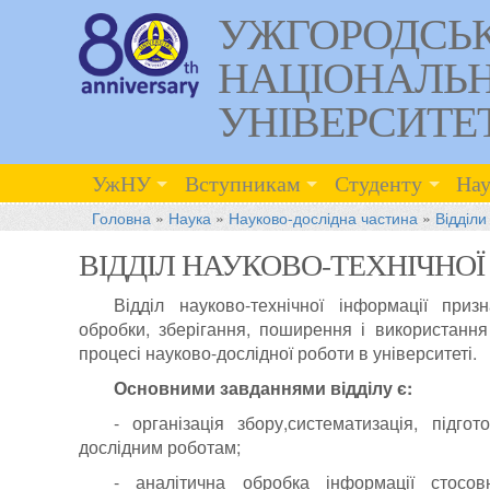
УЖГОРОДСЬ
НАЦІОНАЛЬ
УНІВЕРСИТЕ
УжНУ
Вступникам
Студенту
Нау
Головна
»
Наука
»
Науково-дослідна частина
»
Відділи
ВІДДІЛ НАУКОВО-ТЕХНІЧНОЇ
Відділ науково-технічної інформації при
обробки, зберігання, поширення і використання
процесі науково-дослідної роботи в університеті.
Основними завданнями відділу є:
- організація збору,систематизація, підг
дослідним роботам;
- аналітична обробка інформації стосов