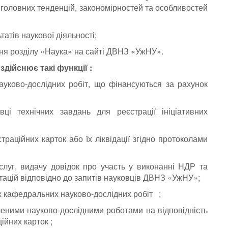
головних тенденцій, закономірностей та особливостей
татів наукової діяльності;
ення розділу «Наука» на сайті ДВНЗ «УжНУ».
дійснює такі функції :
ауково-дослідних робіт, що фінансуються за рахунок
вці технічних завдань для реєстрації ініціативних
траційних карток або їх ліквідації згідно протоколами
слуг, видачу довідок про участь у виконанні НДР та
ртацій відповідно до запитів науковців ДВНЗ «УжНУ»;
х кафедральних науково-дослідних робіт ;
ченими науково-дослідними роботами на відповідність
йних карток ;