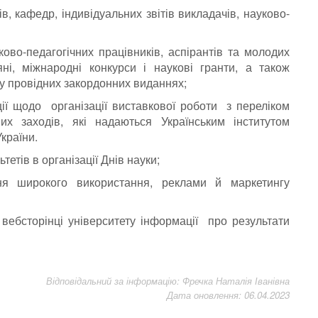
ів, кафедр, індивідуальних звітів викладачів, науково-
ово-педагогічних працівників, аспірантів та молодих
ні, міжнародні конкурси і наукові гранти, а також
в у провідних закордонних виданнях;
ції щодо організації виставкової роботи з переліком
их заходів, які надаються Українським інститутом
країни.
тетів в організації Днів науки;
я широкого використання, реклами й маркетингу
ебсторінці університету інформації про результати
Відповідальний за інформацію: Фречка Наталія Іванівна
Дата оновлення: 06.04.2023