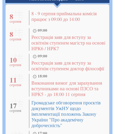
8 - 9 серпня приймальна комісія
8
працює з 09:00 до 14:00
серпня
09:00
8
Реєстрація заяв для вступу за
серпня
освітнім ступенем магістр на основі
НРК6 / НРК7
09:00
10
Реєстрація заяв для вступу за
серпня
освітнім ступенем доктор філософії
18:00
11
Виконання вимог для зарахування
серпня
вступниками на основі ПЗСО та
НРК5 - до 18:00 11 серпня
Громадське обговорення проєктів
17
документів УжНУ щодо
серпня
імплементації положень Закону
України "Про академічну
доброчесність"
17:00