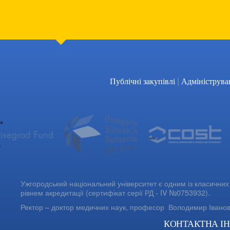
|
Публічні закупівлі
Адмініструва
Ужгородський національний університет є одним із класичних 
рівнем акредитації (сертифікат серії РД - IV №0753932).
Ректор – доктор медичних наук, професор
Володимир Івано
КОНТАКТНА І