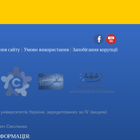
|
|
Facebook
YouTube
ння сайту
Умови використання
Запобігання корупції
університетів України, акредитованих за IV (вищим)
вич Смоланка
НФОРМАЦІЯ: