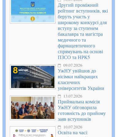
Другий проміжний
рейтинг вступників, які
беруть участь у
широкому конкурсі для
вступу за ступенем
бакалавра та магістра
медичного та
фармацевтичного
спрямувань на основі
ПЗСО та НРК5
09.07.2026
УжНУ увійшов до
вісімки найкращих
класичних
університетів України
13.07.2026
Приймальна комісія
УжНУ обговорила
готовність до прийому
заяв вступників
10.07.2026
Освіта на часі: